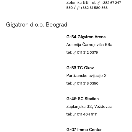
Zelenika BB Tel:
+382 67 247
/
530
+382 31 580 863
Gigatron d.o.o. Beograd
G-54 Gigatron Arena
Arsenija Čarnojevića 69a
tel:
011 312 0379
G-53 TC Okov
Partizanske avijacije 2
tel:
011 318 0350
G-49 SC Stadion
Zaplanjska 32, Voždovac
tel:
011 404 9111
G-07 Immo Centar