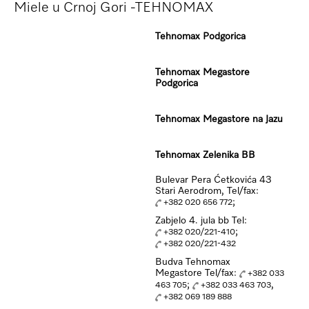
Miele u Crnoj Gori -TEHNOMAX
Tehnomax Podgorica
Tehnomax Megastore
Podgorica
Tehnomax Megastore na Jazu
Tehnomax Zelenika BB
Bulevar Pera Ćetkovića 43
Stari Aerodrom, Tel/fax:
;
+382 020 656 772
Zabjelo 4. jula bb Tel:
;
+382 020/221-410
+382 020/221-432
Budva Tehnomax
Megastore Tel/fax:
+382 033
;
,
463 705
+382 033 463 703
+382 069 189 888