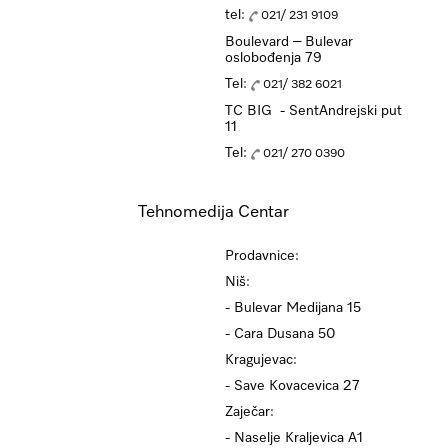
tel:
021/ 231 9109
Boulevard – Bulevar
oslobođenja 79
Tel:
021/ 382 6021
TC BIG - SentAndrejski put
11
Tel:
021/ 270 0390
Tehnomedija Centar
Prodavnice:
Niš:
- Bulevar Medijana 15
- Cara Dusana 50
Kragujevac:
- Save Kovacevica 27
Zaječar:
- Naselje Kraljevica A1