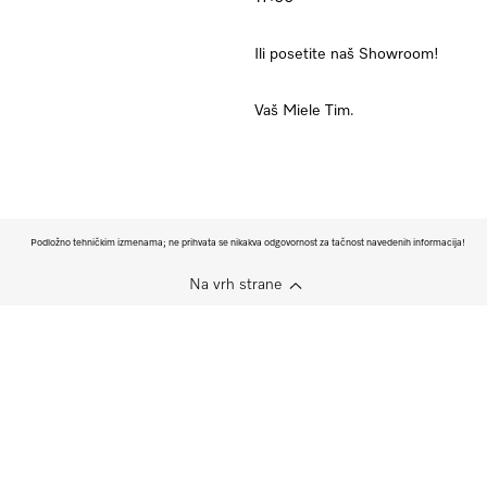
Ili posetite naš Showroom!
Vaš Miele Tim.
Podložno tehničkim izmenama; ne prihvata se nikakva odgovornost za tačnost navedenih informacija!
Na vrh strane