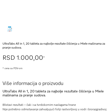
UltraTabs All in 1, 20 tableta za najbolje rezultate čišćenja u Miele mašinama za
pranje sudova.
RSD 1.000,00
*
* cena sa PDV-om
Više informacija o proizvodu
UltraTabs All in 1, 20 tableta za najbolje rezultate čišćenja u Miele
mašinama za pranje sudova.
Blistavi rezultati – čak i sa tvrdokornim naslagama hrane
Nije potrebno odmotavanje zahvaljujući
foliji rastvorljivoj u vodi i biorazgradivoj