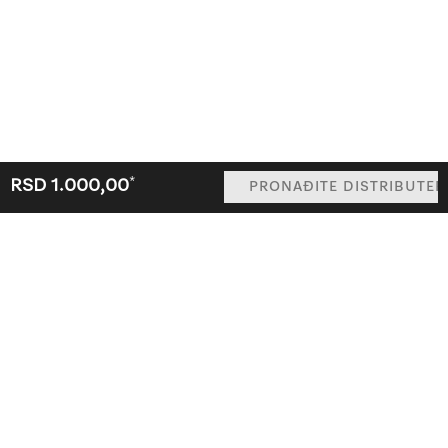
*
RSD 1.000,00
PRONAĐITE DISTRIBUTER
Prodavnica
Newsletter
Miele@home
Kontakt
O nama
Dobri razlozi da izaberete Miele
Distributeri
Arhitekte &
Građevinari
Dobavljači
Karijera
Mediji
Miele Corporate
Zaštita podataka
Uslovi korišćenja
Pravna napomena
Pronađite distributera
Mapa sajta