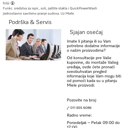
foliji
Funkc. sredstva za ispir., soli, zaštite stakla i QuickPowerWash
Jednostavno savršeno pranje sudova. Uz Miele.
Podrška & Servis
Sjajan osećaj
Imate li pitanja ili su Vam
potrebne dodatne informacije
o našim proizvodima?
Od konsultacije pre Vaše
kupovine, do montaže Vašeg
uređaja, ovde ćete pronaći
sveobuhvatan pregled
informacija koje Vam mogu biti
od pomoći kada su u pitanju
Miele proizvodi.
Pozovite na broj:
011 655 6086
Radno vreme:
Ponedeljak – Petak 09:00 do
17:00