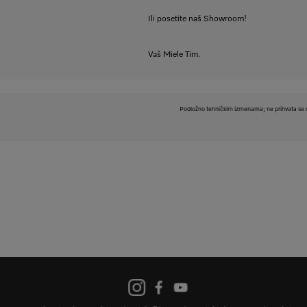
Ili posetite naš Showroom!
Vaš Miele Tim.
Podložno tehničkim izmenama; ne prihvata se n