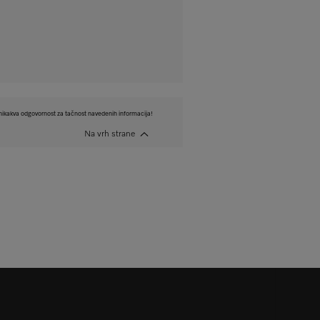
ikakva odgovornost za tačnost navedenih informacija!
Na vrh strane