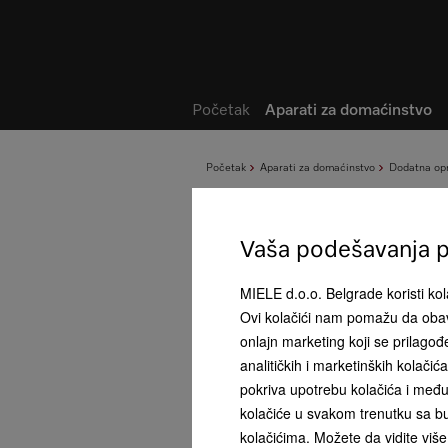
Lista želja
Početak
Aparati za domaćinstvo
Početak
Aparati za domaćinstvo
Dodatna op
Vaša podešavanja pr
MIELE d.o.o. Belgrade koristi kola
Ovi kolačići nam pomažu da obav
onlajn marketing koji se prilago
analitičkih i marketinških kolači
pokriva upotrebu kolačića i među
kolačiće u svakom trenutku sa bu
kolačićima. Možete da vidite više 