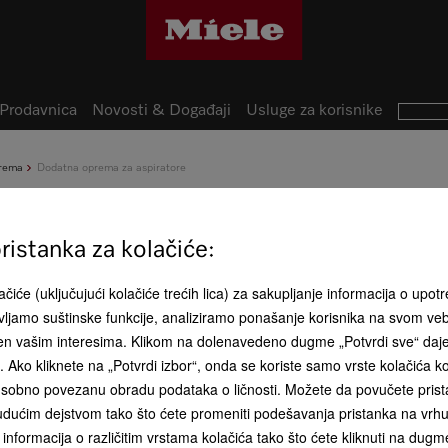
Prodavnica
Novosti & Događaji
Usluge za korisnike
rema
Dodatna oprema za aspiratore
DKF 16-P
AirClean filter s aktivnim ug
istanka za kolačiće:
čiće (uključujući kolačiće trećih lica) za sakupljanje informacija o upotr
ljamo suštinske funkcije, analiziramo ponašanje korisnika na svom ve
đen vašim interesima. Klikom na dolenavedeno dugme „Potvrdi sve“ daj
*
ća. Ako kliknete na „Potvrdi izbor“, onda se koriste samo vrste kolačića 
sobno povezanu obradu podataka o ličnosti. Možete da povučete pristan
dućim dejstvom tako što ćete promeniti podešavanja pristanka na vrhu 
informacija o različitim vrstama kolačića tako što ćete kliknuti na dugme