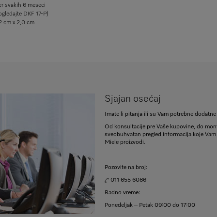
ter svakih 6 meseci
ogledajte DKF 17-P)
,2 cm x 2,0 cm
Sjajan osećaj
Imate li pitanja ili su Vam potrebne dodatn
Od konsultacije pre Vaše kupovine, do mont
sveobuhvatan pregled informacija koje Vam
Miele proizvodi.
Pozovite na broj:
011 655 6086
Radno vreme:
Ponedeljak – Petak 09:00 do 17:00