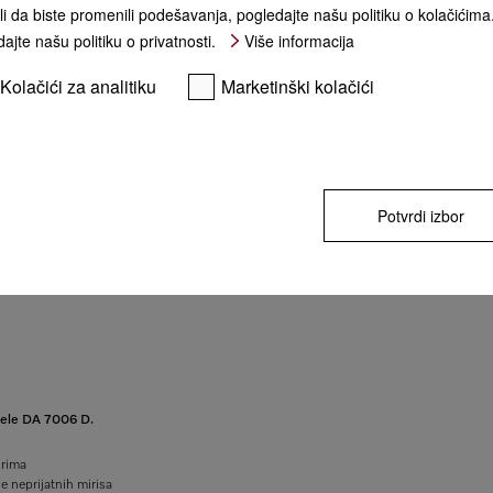
li da biste promenili podešavanja, pogledajte našu politiku o kolačićima
ajte našu politiku o privatnosti.
Više informacija
Kolačići za analitiku
Marketinški kolačići
Potvrdi izbor
Miele DA 7006 D.
orima
e neprijatnih mirisa