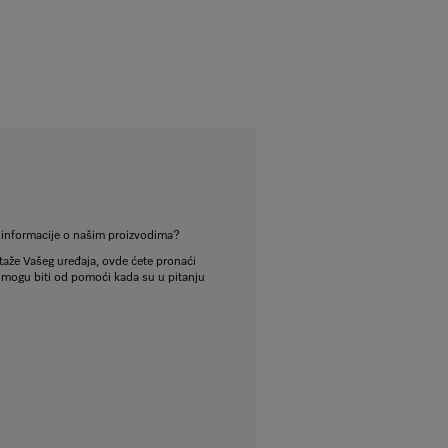
e informacije o našim proizvodima?
aže Vašeg uređaja, ovde ćete pronaći
 mogu biti od pomoći kada su u pitanju