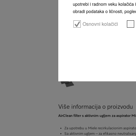
upotrebi i radnom veku kolačića i
obradi podataka o ličnosti, pogled
Osnovni kolačići
Više informacija o proizvodu
AirClean filter s aktivnim ugljem za aspirator 
Za upotrebu u Miele recirkulacionim aspirat
Sa aktivnim ugljem – za efikasno neutralisanj