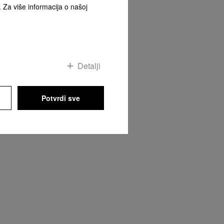
. Za više informacija o našoj
Detalji
Potvrdi sve