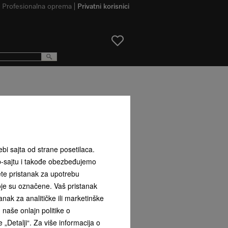
Profesionalna oprema
Privatni korisnici
ljem za aspirator Miele DA 7006 D.
ebi sajta od strane posetilaca.
b-sajtu i takođe obezbeđujemo
ete pristanak za upotrebu
koje su označene. Vaš pristanak
ak za analitičke ili marketinške
naše onlajn politike o
 „Detalji“. Za više informacija o