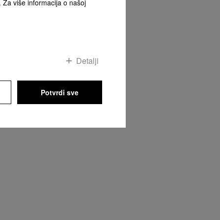
. Za više informacija o našoj
Detalji
Potvrdi sve