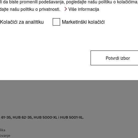
li da biste promenili podešavanja, pogledajte našu politiku o kolačićima
ajte našu politiku o privatnosti.
Više informacija
Kolačići za analitiku
Marketinški kolačići
Potvrdi izbor
B 61-35, HUB 62-35, HUB 5000-XL i HUB 5001-XL.
lika
lovanje