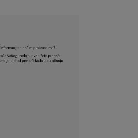
e informacije o našim proizvodima?
aže Vašeg uređaja, ovde ćete pronaći
 mogu biti od pomoći kada su u pitanju