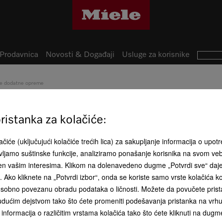
Prodavnica
Novosti & Događaji
Usluge za korisnike
je dodatne opreme
HBD 60-35
istanka za kolačiće:
Poklopac gourmet tepsije k
35, HUB 5000-XL i HUB 50
čiće (uključujući kolačiće trećih lica) za sakupljanje informacija o upotr
ljamo suštinske funkcije, analiziramo ponašanje korisnika na svom ve
đen vašim interesima. Klikom na dolenavedeno dugme „Potvrdi sve“ daj
ća. Ako kliknete na „Potvrdi izbor“, onda se koriste samo vrste kolačića 
RSD 16.500,
sobno povezanu obradu podataka o ličnosti. Možete da povučete pristan
KUPI
dućim dejstvom tako što ćete promeniti podešavanja pristanka na vrhu 
** cena sa PDV-om, bez transpor
informacija o različitim vrstama kolačića tako što ćete kliknuti na dugme