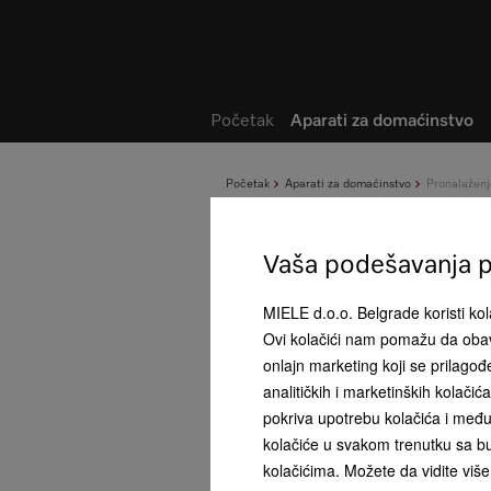
Lista želja
Početak
Aparati za domaćinstvo
Početak
Aparati za domaćinstvo
Pronalažen
Vaša podešavanja pr
MIELE d.o.o. Belgrade koristi kola
Ovi kolačići nam pomažu da obav
onlajn marketing koji se prilago
analitičkih i marketinških kolači
pokriva upotrebu kolačića i među
kolačiće u svakom trenutku sa bu
kolačićima. Možete da vidite više 