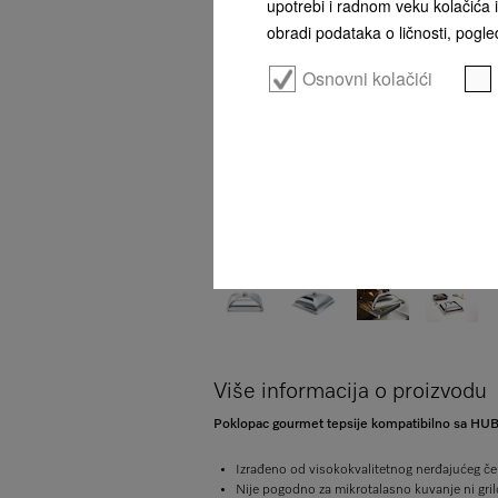
upotrebi i radnom veku kolačića i
obradi podataka o ličnosti, pogled
Osnovni kolačići
Više informacija o proizvodu
Poklopac gourmet tepsije kompatibilno sa HU
Izrađeno od visokokvalitetnog nerđajućeg če
Nije pogodno za mikrotalasno kuvanje ni gri