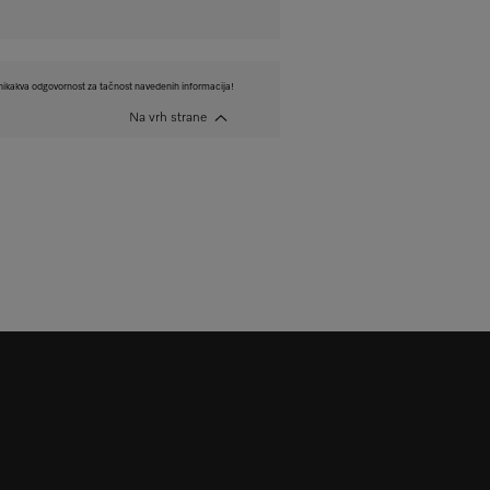
ikakva odgovornost za tačnost navedenih informacija!
Na vrh strane