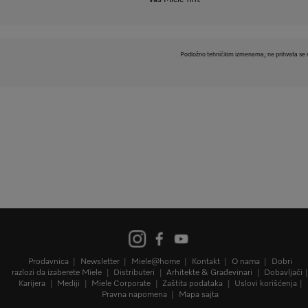
Vaš Miele Tim.
Podložno tehničkim izmenama; ne prihvata se n
Prodavnica
Newsletter
Miele@home
Kontakt
O nama
Dobri
razlozi da izaberete Miele
Distributeri
Arhitekte & Građevinari
Dobavljači
Karijera
Mediji
Miele Corporate
Zaštita podataka
Uslovi korišćenja
Pravna napomena
Mapa sajta