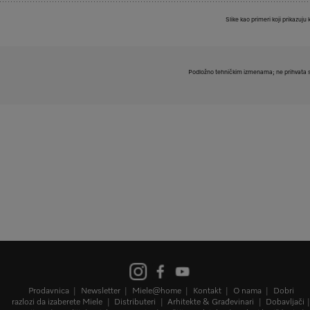
Slike kao primeri koji prikazuju 
Podložno tehničkim izmenama; ne prihvata s
Prodavnica
Newsletter
Miele@home
Kontakt
O nama
Dobri
razlozi da izaberete Miele
Distributeri
Arhitekte & Građevinari
Dobavljači