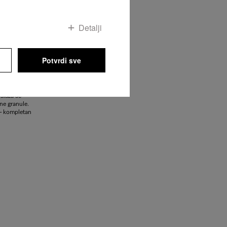
Detalji
ivotnu
Potvrdi sve
ke od naših
werDisk
, izrađene od
potrošači
alaža se
čne granule.
 – kompletan