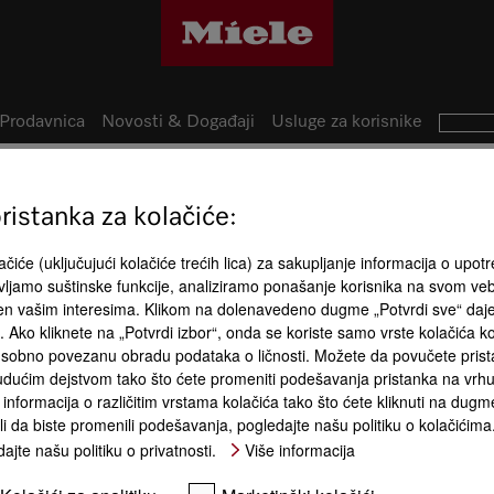
Prodavnica
Novosti & Događaji
Usluge za korisnike
istanka za kolačiće:
11
Prednosti 
izvoda
čiće (uključujući kolačiće trećih lica) za sakupljanje informacija o upotr
ljamo suštinske funkcije, analiziramo ponašanje korisnika na svom ve
Komfor rukovanja
Učinak čišć
đen vašim interesima. Klikom na dolenavedeno dugme „Potvrdi sve“ daj
ća. Ako kliknete na „Potvrdi izbor“, onda se koriste samo vrste kolačića 
sobno povezanu obradu podataka o ličnosti. Možete da povučete pristan
dućim dejstvom tako što ćete promeniti podešavanja pristanka na vrhu 
informacija o različitim vrstama kolačića tako što ćete kliknuti na dugme
li da biste promenili podešavanja, pogledajte našu politiku o kolačićima
nergetska
100% reciklirana plastika
PowerDisk – za oko
ajte našu politiku o privatnosti.
Više informacija
1 mesec pranja
Pažljiv tret