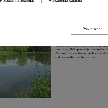
Kolačići za analitiku
Marketinški kolačići
čaša
Ekološke i mogu se reciklirati
Naš cilj je da smanjimo opterećenje po ž
Potvrdi izbor
sredinu u najvećoj meri. Zbog toga su ne
ambalaža, uključujući na primer naše Po
posude ili boce sa sredstvom za ispiranje
100% reciklirane plastike. Nakon što je 
odlože putem sistema za recikliranje, amb
razvrstava, čisti i prerađuje u nove plasti
One se koriste za izradu novih ambalaža
ciklus za zaštitu životne sredine.