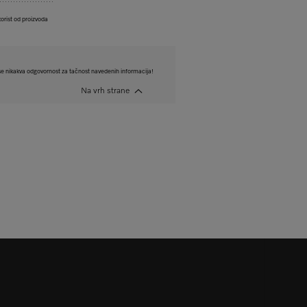
korist od proizvoda
e nikakva odgovornost za tačnost navedenih informacija!
Na vrh strane