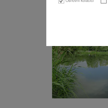
Osnovni kolačići
100% reciklirana plastika