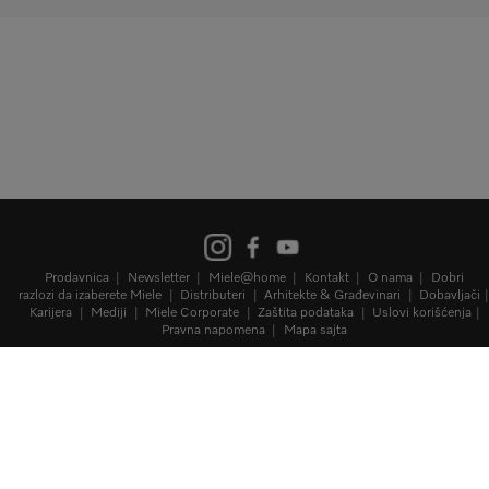
Prodavnica
Newsletter
Miele@home
Kontakt
O nama
Dobri
razlozi da izaberete Miele
Distributeri
Arhitekte & Građevinari
Dobavljači
Karijera
Mediji
Miele Corporate
Zaštita podataka
Uslovi korišćenja
Pravna napomena
Mapa sajta