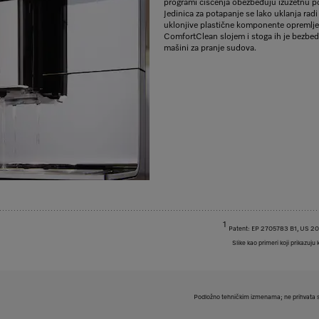
programi čišćenja obezbeđuju izuzetnu 
Jedinica za potapanje se lako uklanja radi
uklonjive plastične komponente opremlje
ComfortClean slojem i stoga ih je bezbed
mašini za pranje sudova.
1
Patent: EP 2705783 B1, US 
Slike kao primeri koji prikazuju 
Podložno tehničkim izmenama; ne prihvata s