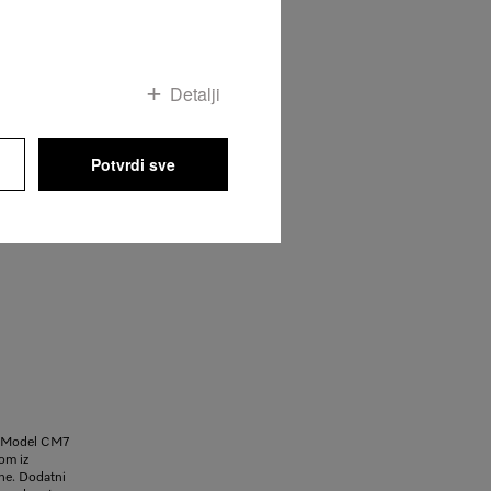
ći svojoj
 dan u vreme
ređaj sam
đaja. To
Detalji
g kamenca.
Potvrdi sve
a. Model CM7
om iz
ane. Dodatni