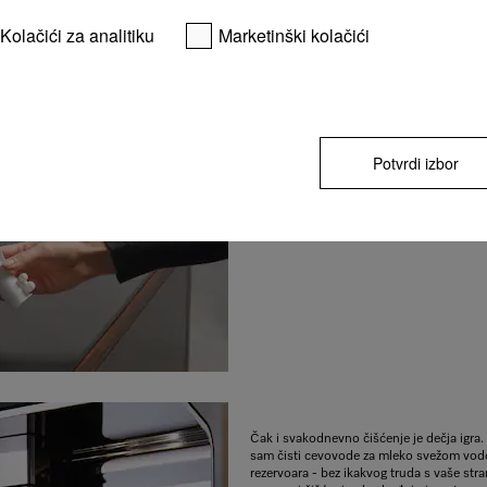
Kolačići za analitiku
Marketinški kolačići
CM7500 sam uklanja kamenac zahvaljuju
patentiranoj AutoDescale funkciji. Svaki
koje izaberete - na primer preko noći - u
uklanja kamenac iz uloška na poleđini ure
prvenstveno sprečava stvaranje otporno
Potvrdi izbor
Čak i svakodnevno čišćenje je dečja igr
sam čisti cevovode za mleko svežom vod
rezervoara - bez ikakvog truda s vaše str