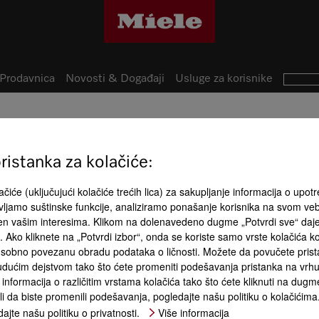
Prodavnica
Novosti & Događaji
Usluge za korisnike
istanka za kolačiće:
čiće (uključujući kolačiće trećih lica) za sakupljanje informacija o upotr
ljamo suštinske funkcije, analiziramo ponašanje korisnika na svom ve
đen vašim interesima. Klikom na dolenavedeno dugme „Potvrdi sve“ daj
ća. Ako kliknete na „Potvrdi izbor“, onda se koriste samo vrste kolačića 
matskog
Sistem mlevenja i pripreme
Kafa kompanije Miele –
menca
Black Edition
sobno povezanu obradu podataka o ličnosti. Možete da povučete pristan
dućim dejstvom tako što ćete promeniti podešavanja pristanka na vrhu 
informacija o različitim vrstama kolačića tako što ćete kliknuti na dugme
li da biste promenili podešavanja, pogledajte našu politiku o kolačićima
 AutoDescale
1
ajte našu politiku o privatnosti.
Više informacija