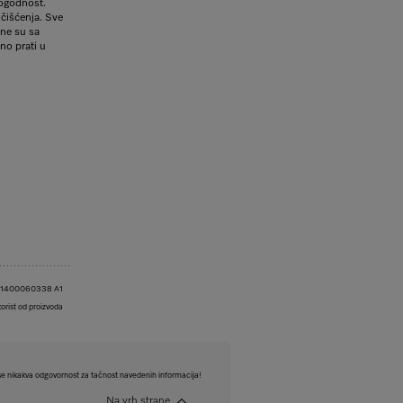
pogodnost.
 čišćenja. Sve
ne su sa
no prati u
201400060338 A1
korist od proizvoda
e nikakva odgovornost za tačnost navedenih informacija!
Na vrh strane