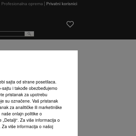
Profesionalna oprema
Privatni korisnici
ebi sajta od strane posetilaca.
b-sajtu i takođe obezbeđujemo
ete pristanak za upotrebu
koje su označene. Vaš pristanak
ak za analitičke ili marketinške
naše onlajn politike o
 „Detalji“. Za više informacija o
. Za više informacija o našoj