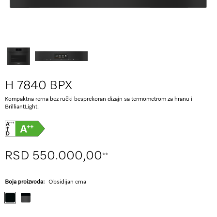
H 7840 BPX
Kompaktna rerna bez ručki besprekoran dizajn sa termometrom za hranu i
BrilliantLight.
RSD 550.000,00
**
Boja proizvoda:
Obsidijan crna