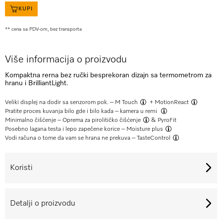
KUPI
** cena sa PDV-om, bez transporta
Više informacija o proizvodu
Kompaktna rerna bez ručki besprekoran dizajn sa termometrom za
hranu i BrilliantLight.
Veliki displej na dodir sa senzorom pok. –
M Touch
+
MotionReact
Pratite proces kuvanja bilo gde i bilo kada –
kamera u rerni
Minimalno čišćenje –
Oprema za pirolitičko čišćenje
& PyroFit
Posebno lagana testa i lepo zapečene korice –
Moisture plus
Vodi računa o tome da vam se hrana ne prekuva –
TasteControl
Koristi
Detalji o proizvodu