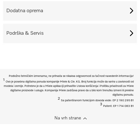
Dodatna oprema
Podrška & Servis
Podložno tehničkim izmenama; ne prihvata se nikakva odgovornost za tačnost navedenih informacija!
1
Ovo je posebna digitalna ponuda kompanije Miele & Cie. KG. Broj funkcija može da varira u zavisnosti od
modela i zemlje. Potrebno je da u Miele aplikaciji prihvatite Uslova korišćenja i Politiku privatnosti za Miele
digitalne proizvode i usluge. Kompanija Miele zadržava pravo da u bilo kom trenutku izmeni ili prekine
digitalnu ponudu.
2
Sa patentiranom funkcijom dovoda vode: EP 2 190 295 B1
3
Patent: EP 1 714 083 B1
Na vrh strane