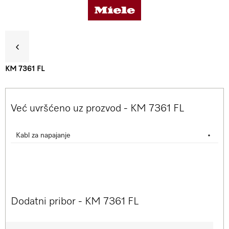
KM 7361 FL
Koristi
Već uvršćeno uz prozvod - KM 7361 FL
Detalji o proizvodu
Kabl za napajanje
•
Dodatna oprema
Podrška & Servis
Dodatni pribor - KM 7361 FL