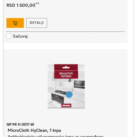
**
RSD 1.500,00
DETALJI
Sačuvaj
GP MI H 0011 W
MicroCloth HyClean, 1 krpa