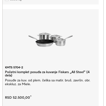
KMTS 5704-2
Početni komplet posuđa za kuvanje Fiskars „All Steel“ (4
dela)
Posuđe za kuv. od plem. čelika sa matir. bruš. završn. obr.
ekskluz. za Miele.
*
RSD 52.500,00