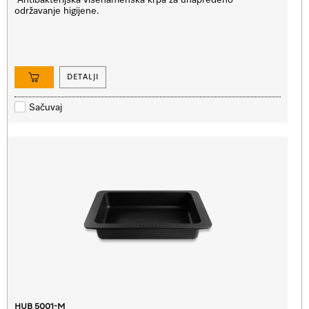
Antibakterijska višenamenska krpa za unapređeno
održavanje higijene.
DETALJI
Sačuvaj
HUB 5001-M