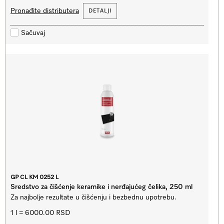
Pronađite distributera
DETALJI
Sačuvaj
GP CL KM 0252 L
Sredstvo za čišćenje keramike i nerđajućeg čelika, 250 ml
Za najbolje rezultate u čišćenju i bezbednu upotrebu.
1 l = 6000.00 RSD