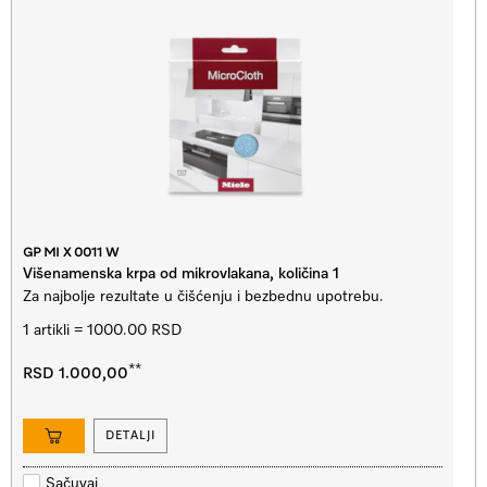
GP MI X 0011 W
Višenamenska krpa od mikrovlakana, količina 1
Za najbolje rezultate u čišćenju i bezbednu upotrebu.
1 artikli = 1000.00 RSD
**
RSD 1.000,00
DETALJI
Sačuvaj