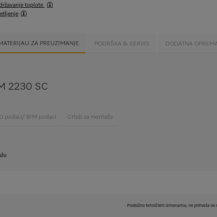
održavanje toplote
tljenje
MATERIJALI ZA PREUZIMANJE
PODRŠKA & SERVIS
DODATNA OPREM
- M 2230 SC
 podaci/ BIM podaci
Crteži za montažu
ažu
Podložno tehničkim izmenama; ne prihvata se n