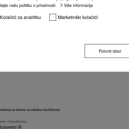
ajte našu politiku o privatnosti.
Više informacija
KUPI
Kolačići za analitiku
Marketinški kolačići
** cena sa PDV-om, bez transpor
Potvrdi izbor
rolama sa strane za udobno korišćenje.
lama – EasySensor
i programi