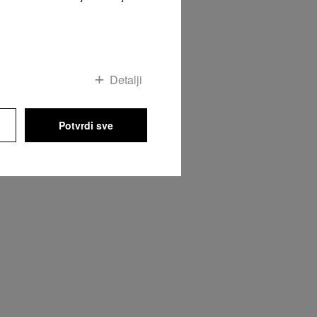
ta
Detalji
Potvrdi sve