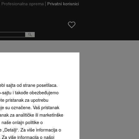
Profesionalna oprema
Privatni korisnici
sa senzorskim kontrolama sa strane
ebi sajta od strane posetilaca.
b-sajtu i takođe obezbeđujemo
ete pristanak za upotrebu
koje su označene. Vaš pristanak
,00
**
ak za analitičke ili marketinške
naše onlajn politike o
rna
 „Detalji“. Za više informacija o
. Za više informacija o našoj