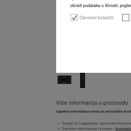
obradi podataka o ličnosti, pogled
Osnovni kolačići
Više informacija o proizvodu
Ugradna mikrotalasna rerna sa senzorskim kont
Displej sa 7 segmenata i senzorskim kontro
Savršeno odmrzavanje i kuvanje –
Automatsk