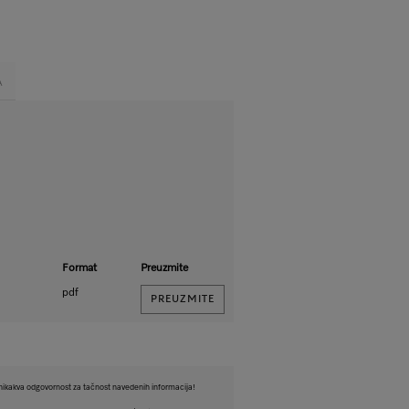
A
Format
Preuzmite
pdf
PREUZMITE
ikakva odgovornost za tačnost navedenih informacija!