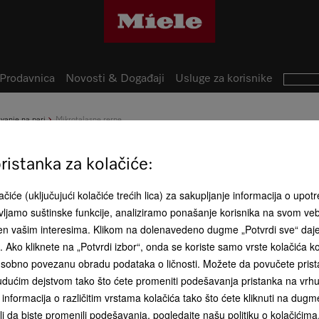
Prodavnica
Novosti & Događaji
Usluge za korisnike
uvanje na pari
Mikrotalasne rerne
M 2230 SC
istanka za kolačiće:
Ugradna mikrotalasna rerna 
za udobno korišćenje.
čiće (uključujući kolačiće trećih lica) za sakupljanje informacija o upotr
ljamo suštinske funkcije, analiziramo ponašanje korisnika na svom ve
đen vašim interesima. Klikom na dolenavedeno dugme „Potvrdi sve“ daj
ća. Ako kliknete na „Potvrdi izbor“, onda se koriste samo vrste kolačića 
RSD 110.000
sobno povezanu obradu podataka o ličnosti. Možete da povučete pristan
dućim dejstvom tako što ćete promeniti podešavanja pristanka na vrhu 
Boja proizvoda:
Obsidijan c
informacija o različitim vrstama kolačića tako što ćete kliknuti na dugme
li da biste promenili podešavanja, pogledajte našu politiku o kolačićima