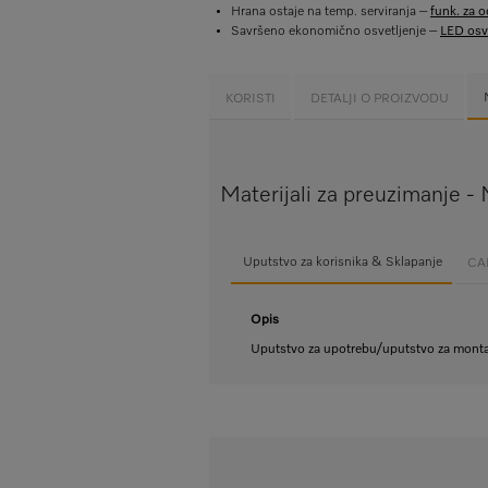
Hrana ostaje na temp. serviranja –
funk. za 
Savršeno ekonomično osvetljenje –
LED osve
KORISTI
DETALJI O PROIZVODU
Materijali za preuzimanje 
Uputstvo za korisnika & Sklapanje
CAD
Opis
Uputstvo za upotrebu/uputstvo za mont