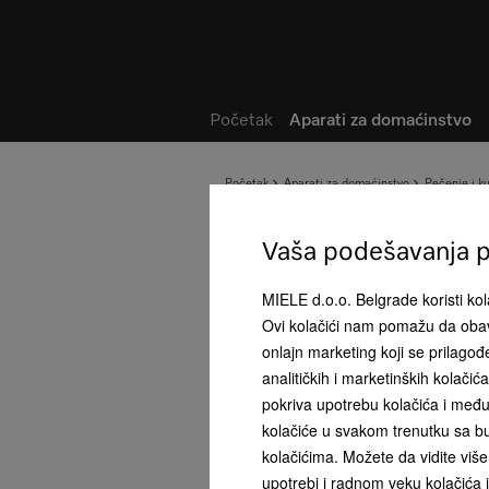
Lista želja
Početak
Aparati za domaćinstvo
Početak
Aparati za domaćinstvo
Pečenje i k
Vaša podešavanja pr
MIELE d.o.o. Belgrade koristi kola
Ovi kolačići nam pomažu da obav
onlajn marketing koji se prilago
analitičkih i marketinških kolači
pokriva upotrebu kolačića i među
kolačiće u svakom trenutku sa bu
kolačićima. Možete da vidite više 
upotrebi i radnom veku kolačića i