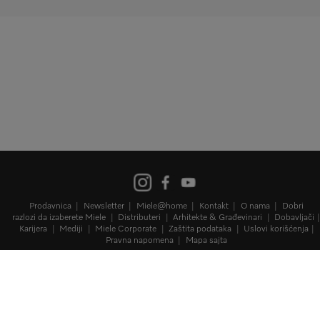
Prodavnica
Newsletter
Miele@home
Kontakt
O nama
Dobri
razlozi da izaberete Miele
Distributeri
Arhitekte & Građevinari
Dobavljači
Karijera
Mediji
Miele Corporate
Zaštita podataka
Uslovi korišćenja
Pravna napomena
Mapa sajta