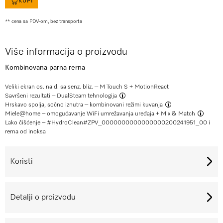
KUPI
** cena sa PDV-om, bez transporta
Više informacija o proizvodu
Kombinovana parna rerna
Veliki ekran os. na d. sa senz. bliz. – M Touch S + MotionReact
Savršeni rezultati –
DualSteam tehnologija
Hrskavo spolja, sočno iznutra –
kombinovani režimi kuvanja
Miele@home – omogućavanje WiFi umrežavanja uređaja +
Mix & Match
Lako čišćenje – #HydroClean#
ZPV_0000000000000000200241951_00
i
rerna od inoksa
Koristi
Detalji o proizvodu