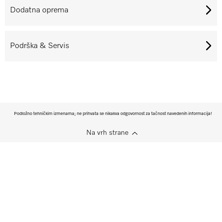
Dodatna oprema
Podrška & Servis
Podložno tehničkim izmenama; ne prihvata se nikakva odgovornost za tačnost navedenih informacija!
Na vrh strane