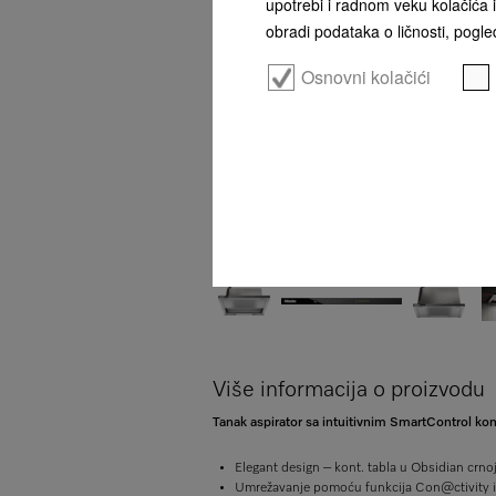
upotrebi i radnom veku kolačića i
obradi podataka o ličnosti, pogled
Osnovni kolačići
Više informacija o proizvodu
Tanak aspirator sa intuitivnim SmartControl k
Elegant design – kont. tabla u Obsidian crnoj
Umrežavanje pomoću funkcija Con@ctivity 