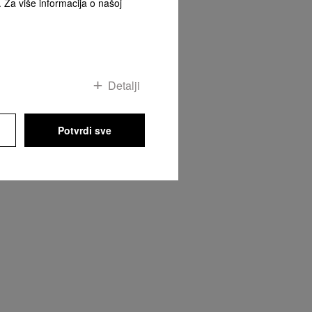
. Za više informacija o našoj
ta
Detalji
Potvrdi sve