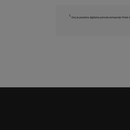
1
Ovo je posebna digitalna ponuda kompanije Miele & Ci