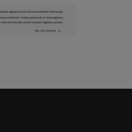
ikakva odgovornost za tačnost navedenih informacija!
ova korišćenja i Politiku privatnosti za Miele digitalne
 bilo kom trenutku izmeni ili prekine digitalnu ponudu.
Na vrh strane