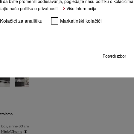
li da biste promenili podešavanja, pogledajte našu politiku o kolačićima
ajte našu politiku o privatnosti.
Više informacija
KUPI
Kolačići za analitiku
Marketinški kolačići
** cena sa PDV-om, bez transpor
Potvrdi izbor
ontrolama
 boji, širine 60 cm
i
Miele@home