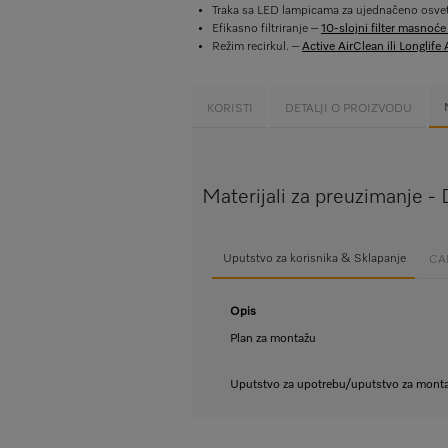
Traka sa LED lampicama za ujednačeno osvet
Efikasno filtriranje –
10-slojni filter masnoće
Režim recirkul. –
Active AirClean ili Longlife 
KORISTI
DETALJI O PROIZVODU
Materijali za preuzimanje -
Uputstvo za korisnika & Sklapanje
CAD
Opis
Plan za montažu
Uputstvo za upotrebu/uputstvo za mont