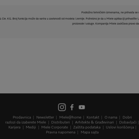
Podložno tehničkim izmenama; ne prihvata se n
e. KG. Broj funkcija može da varira u zavisnosti od modela i zemlje. Potrebno je da u Miele aplikaciji prihvatite Usl
proizvode i usluge. Kompanija Miele zadržava pravo da u
Prodavnica
Newsletter
Miele@home
Kontakt
O nama
Dobri
razlozi da izaberete Miele
Distributeri
Arhitekte & Građevinari
Dobavljači
Karijera
Mediji
Miele Corporate
Zaštita podataka
Uslovi korišćenja
Pravna napomena
Mapa sajta