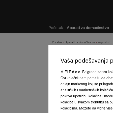
Lista želja
Početak
Aparati za domaćinstvo
Početak
Aparati za domaćinstvo
Aspiratori
Vaša podešavanja pr
MIELE d.o.o. Belgrade koristi kola
Ovi kolačići nam pomažu da obav
onlajn marketing koji se prilago
analitičkih i marketinških kolači
pokriva upotrebu kolačića i među
kolačiće u svakom trenutku sa bu
kolačićima. Možete da vidite više 