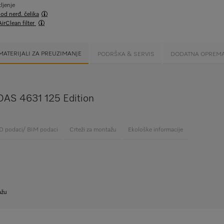
ljenje
 od nerđ. čelika
AirClean filter
MATERIJALI ZA PREUZIMANJE
PODRŠKA & SERVIS
DODATNA OPREM
 DAS 4631 125 Edition
 podaci/ BIM podaci
Crteži za montažu
Ekološke informacije
ažu