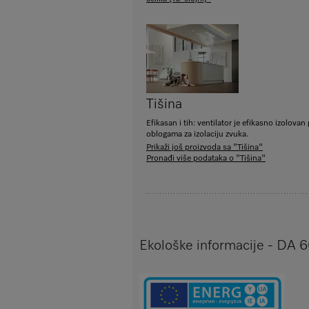
Tišina
Efikasan i tih: ventilator je efikasno izolova
oblogama za izolaciju zvuka.
Prikaži još proizvoda sa "Tišina"
Pronađi više podataka o "Tišina"
Ekološke informacije - DA 