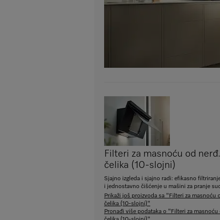
Filteri za masnoću od nerđ
čelika (10-slojni)
Sjajno izgleda i sjajno radi: efikasno filtrira
i jednostavno čišćenje u mašini za pranje su
Prikaži još proizvoda sa "Filteri za masnoću 
čelika (10-slojni)"
Pronađi više podataka o "Filteri za masnoću
čelika (10-slojni)"