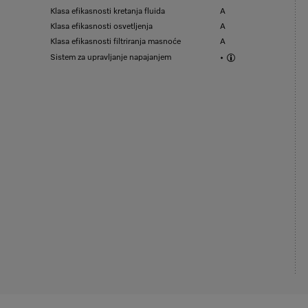
Klasa efikasnosti kretanja fluida
A
Klasa efikasnosti osvetljenja
A
Klasa efikasnosti filtriranja masnoće
A
Sistem za upravljanje napajanjem
•