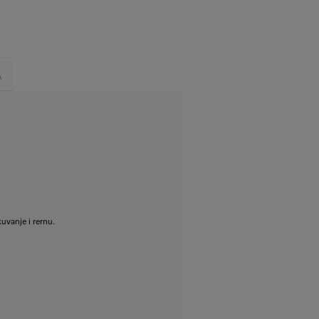
A
uvanje i rernu.