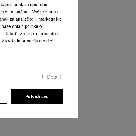
ete pristanak za upotrebu
koje su označene. Vaš pristanak
ak za analitičke ili marketinške
naše onlajn politike o
 „Detalji“. Za više informacija o
ta
. Za više informacija o našoj
Detalji
Potvrdi sve