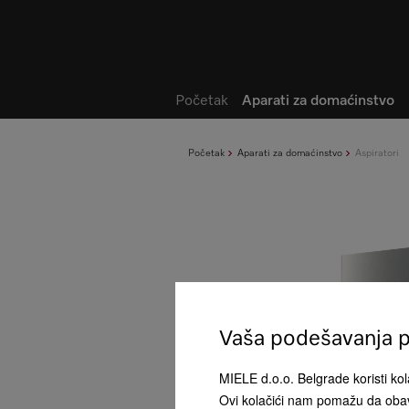
Lista želja
Početak
Aparati za domaćinstvo
Početak
Aparati za domaćinstvo
Aspiratori
Vaša podešavanja pr
MIELE d.o.o. Belgrade koristi kola
Ovi kolačići nam pomažu da obav