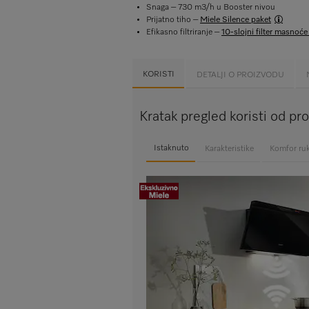
Snaga – 730 m3/h u Booster nivou
Prijatno tiho –
Miele Silence paket
Efikasno filtriranje –
10-slojni filter masnoće
KORISTI
DETALJI O PROIZVODU
Kratak pregled koristi od p
Istaknuto
Karakteristike
Komfor ru