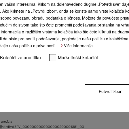
đen vašim interesima. Klikom na dolenavedeno dugme „Potvrdi sve“ daj
Boja proizvoda:
Inoks
ća. Ako kliknete na „Potvrdi izbor“, onda se koriste samo vrste kolačića 
sobno povezanu obradu podataka o ličnosti. Možete da povučete pristan
dućim dejstvom tako što ćete promeniti podešavanja pristanka na vrhu 
KUPI
informacija o različitim vrstama kolačića tako što ćete kliknuti na dugme
** cena sa PDV-om, bez transpor
li da biste promenili podešavanja, pogledajte našu politiku o kolačićima
ajte našu politiku o privatnosti.
Više informacija
Kolačići za analitiku
Marketinški kolačići
Potvrdi izbor
osvetlj. i dodirnim kontrolama za lako rukovanje.
 uređaja
@ctivity#
ZPV_0000000000000000200001381_00