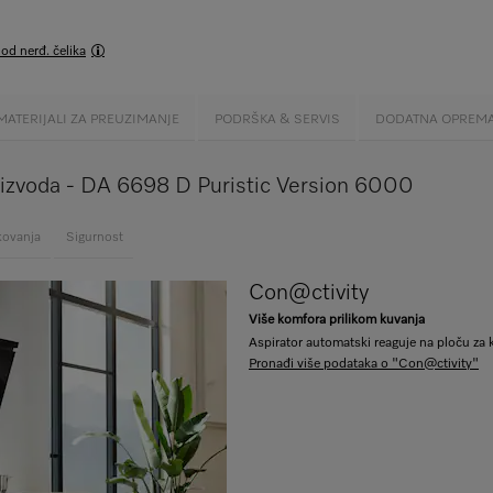
 od nerđ. čelika
MATERIJALI ZA PREUZIMANJE
PODRŠKA & SERVIS
DODATNA OPREM
roizvoda - DA 6698 D Puristic Version 6000
kovanja
Sigurnost
Con@ctivity
Više komfora prilikom kuvanja
Aspirator automatski reaguje na ploču za k
Pronađi više podataka o "Con@ctivity"