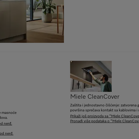
Miele CleanCover
.
Zaštita i jednostavno čišćenje: zatvorena 
površina sprečava kontakt sa kablovima 
nje masnoće
Prikaži još proizvoda sa "Miele CleanCov
dova.
Pronađi više podataka o "Miele CleanCov
od nerđ.
 od nerđ.