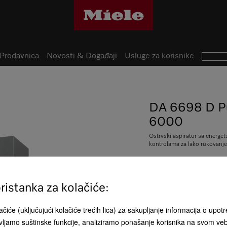
Prodavnica
Novosti & Događaji
Usluge za korisnike
DA 6698 D Pu
6000
Ostrvski aspirator sa energet
kontrolama za lako rukovanje
istanka za kolačiće:
RSD 430.00
čiće (uključujući kolačiće trećih lica) za sakupljanje informacija o upotr
ljamo suštinske funkcije, analiziramo ponašanje korisnika na svom ve