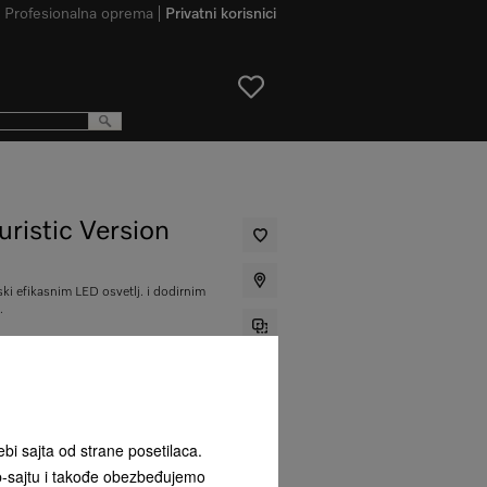
Profesionalna oprema
Privatni korisnici
ristic Version
ski efikasnim LED osvetlj. i dodirnim
.
0,00
ebi sajta od strane posetilaca.
**
b-sajtu i takođe obezbeđujemo