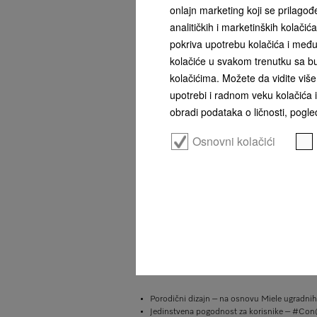
onlajn marketing koji se prilago
analitičkih i marketinških kolači
pokriva upotrebu kolačića i među
kolačiće u svakom trenutku sa bu
kolačićima. Možete da vidite više 
upotrebi i radnom veku kolačića i
obradi podataka o ličnosti, pogled
Osnovni kolačići
Više informacija o proizvodu
Ostrvski aspirator sa energetski efikasnim LED 
Porodični dizajn – na osnovu Miele ugradnih
Jedinstvena pogodnost za korisnike – #Con