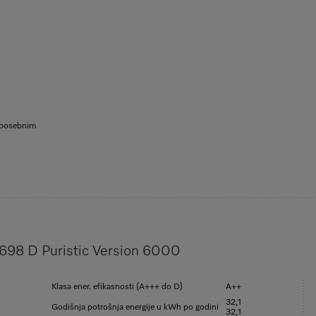
n posebnim
6698 D Puristic Version 6000
Klasa ener. efikasnosti (A+++ do D)
A++
32,1
Godišnja potrošnja energije u kWh po godini
32,1