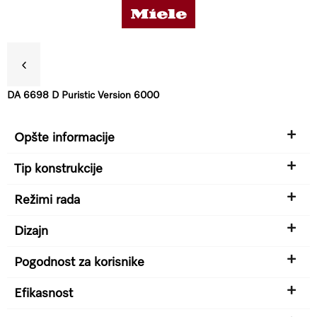
DA 6698 D Puristic Version 6000
Koristi
Opšte informacije
Detalji o proizvodu
Tip konstrukcije
Režimi rada
Dodatna oprema
Dizajn
Pogodnost za korisnike
Podrška & Servis
Efikasnost