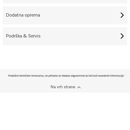
Dodatna oprema
Podrška & Servis
Podložno tehničkim izmenama; ne prihvata se nikakva odgovornost za tačnost navedenih informacija!
Na vrh strane