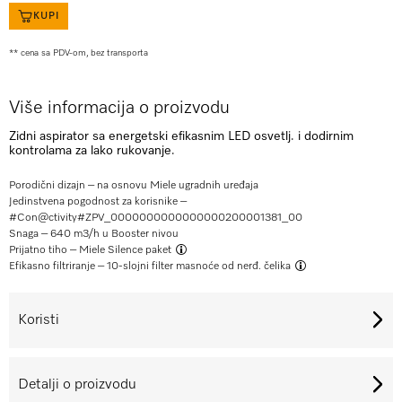
KUPI
** cena sa PDV-om, bez transporta
Više informacija o proizvodu
Zidni aspirator sa energetski efikasnim LED osvetlj. i dodirnim
kontrolama za lako rukovanje.
Porodični dizajn – na osnovu Miele ugradnih uređaja
Jedinstvena pogodnost za korisnike –
#Con@ctivity#
ZPV_0000000000000000200001381_00
Snaga – 640 m3/h u Booster nivou
Prijatno tiho –
Miele Silence paket
Efikasno filtriranje –
10-slojni filter masnoće od nerđ. čelika
Koristi
Detalji o proizvodu