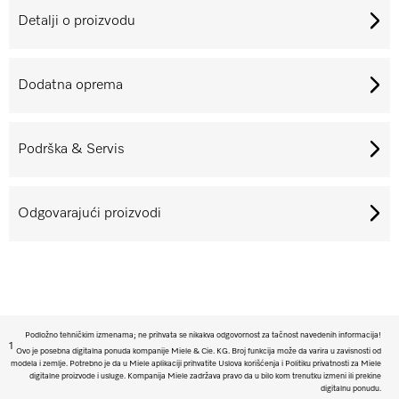
Detalji o proizvodu
Dodatna oprema
Podrška & Servis
Odgovarajući proizvodi
Podložno tehničkim izmenama; ne prihvata se nikakva odgovornost za tačnost navedenih informacija!
1
Ovo je posebna digitalna ponuda kompanije Miele & Cie. KG. Broj funkcija može da varira u zavisnosti od
modela i zemlje. Potrebno je da u Miele aplikaciji prihvatite Uslova korišćenja i Politiku privatnosti za Miele
digitalne proizvode i usluge. Kompanija Miele zadržava pravo da u bilo kom trenutku izmeni ili prekine
digitalnu ponudu.