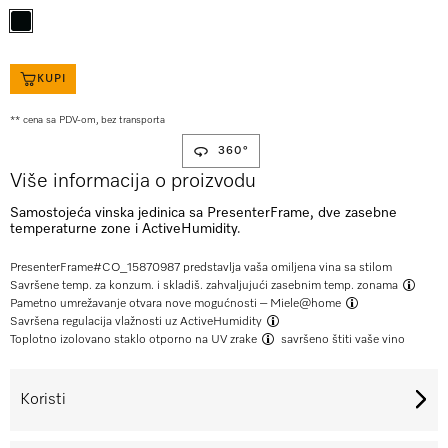
KUPI
** cena sa PDV-om, bez transporta
360°
Više informacija o proizvodu
Samostojeća vinska jedinica sa PresenterFrame, dve zasebne
temperaturne zone i ActiveHumidity.
PresenterFrame#
CO_15870987
predstavlja vaša omiljena vina sa stilom
Savršene temp. za konzum. i skladiš. zahvaljujući zasebnim
temp. zonama
Pametno umrežavanje otvara nove mogućnosti –
Miele@home
Savršena regulacija vlažnosti uz
ActiveHumidity
Toplotno izolovano staklo otporno na UV zrake
savršeno štiti vaše vino
Koristi