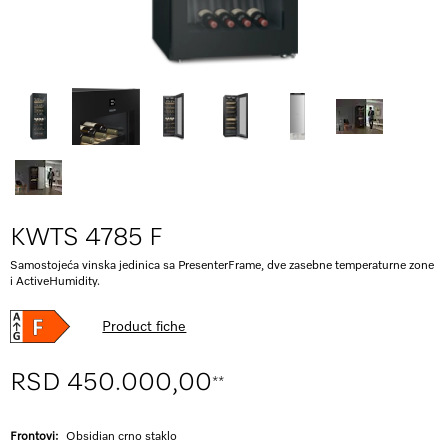
KWTS 4785 F
Samostojeća vinska jedinica sa PresenterFrame, dve zasebne temperaturne zone
i ActiveHumidity.
Product fiche
RSD 450.000,00
**
Frontovi:
Obsidian crno staklo