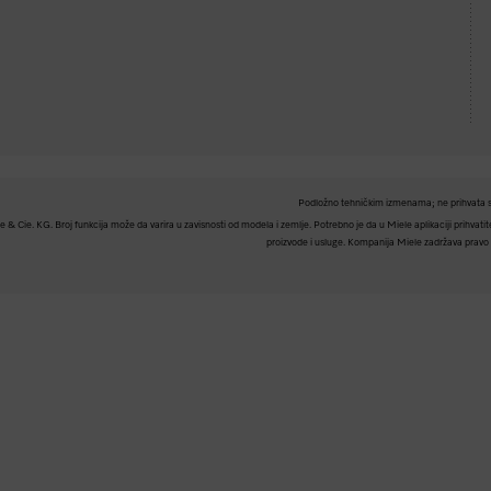
Podložno tehničkim izmenama; ne prihvata s
Cie. KG. Broj funkcija može da varira u zavisnosti od modela i zemlje. Potrebno je da u Miele aplikaciji prihvatite 
proizvode i usluge. Kompanija Miele zadržava pravo d