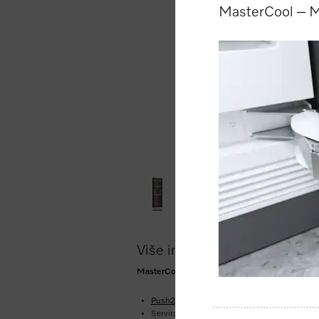
MasterCool – M
Više informacija o proizvodu
MasterCool vinska jedinica Za vrhunski dizajn i 
Push2open
za praktičnu pomoć pri otvara
Servirajte i uživajte do savršenstva – uklj.
So