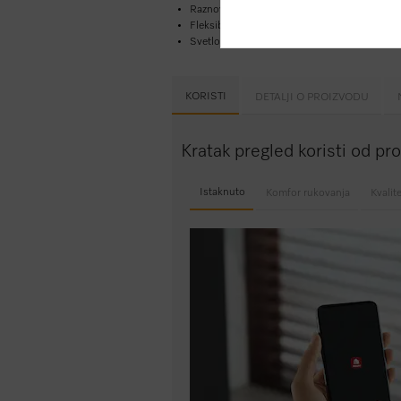
Raznovrsna vina na savršenoj temperaturi –
Fleksibilno za čuvanje većih boca vina zahv.
Svetlost obasipa unutr. zahvalj. LED elem. –
KORISTI
DETALJI O PROIZVODU
Kratak pregled koristi od p
Istaknuto
Komfor rukovanja
Kvalit