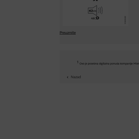
Preuzmite
1
Ovo je posebna digitalna ponuda kompanije Miele & 
Nazad