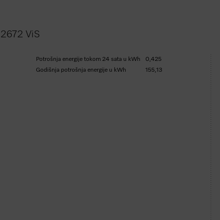
 2672 ViS
Potrošnja energije tokom 24 sata u kWh
0,425
Godišnja potrošnja energije u kWh
155,13