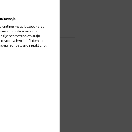
P
rukovanje
na vratima mogu bezbedno da
ta
aksimalno opterećena vrata
 i dalje neometano otvaraju.
 otvore, zahvaljujući čemu je
ižidera jednostavno i praktično.