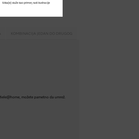
Slika(e) služe kao primer, radi ilustracije
A
KOMBINACIJA JEDAN DO DRUGOG
j. Miele@home, možete pametno da umrež.