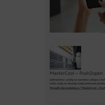
MasterCool – Push2open
Jedinstveno: uređaj se savršeno uklapa u ku
ručki; vrata se otvaraju kada pritisnete prednj
Pronađi više podataka o "MasterCool – Pu