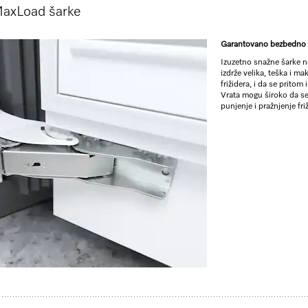
axLoad šarke
ZUM SHO
Garantovano bezbedno 
Izuzetno snažne šarke 
** cena sa PDV-om, bez transpor
izdrže velika, teška i m
frižidera, i da se pritom
Vrata mogu široko da se
Vizualizovanje proizvoda
punjenje i pražnjenje fr
tehnologiju u velikoj razmeri.
nju vrata
mmelierSet