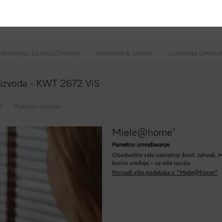
 3 temperaturne zone
 funkc.
FlexiFrame
BrilliantLight
MATERIJALI ZA PREUZIMANJE
PODRŠKA & SERVIS
DODATNA OPREM
roizvoda - KWT 2672 ViS
et
Praktične funkcije
1
Miele@home
Pametno umrežavanje
Obezbedite sebi pametniji život: zahval
kućne uređaje – za više opcija.
Pronađi više podataka o "Miele@home"