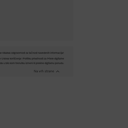
e nikakva odgovornost za tačnost navedenih informacija!
Uslova korišćenja i Politiku privatnosti za Miele digitalne
a u bilo kom trenutku izmeni ili prekine digitalnu ponudu.
Na vrh strane