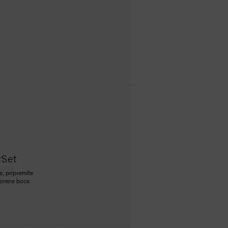
rSet
e, pripremite
tvorene boce.