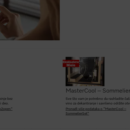
MasterCool – Sommelie
hinje bez
Sve što vam je potrebno da rashladite čaš
i deo.
vino za dekantiranje i savršeno održite o
sh2open"
Pronađi više podataka o "MasterCool –
SommelierSet"