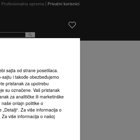
Profesionalna oprema
Privatni korisnici
e nikakva odgovornost za tačnost navedenih informacija!
ebi sajta od strane posetilaca.
Na vrh strane
b-sajtu i takođe obezbeđujemo
ete pristanak za upotrebu
koje su označene. Vaš pristanak
ak za analitičke ili marketinške
naše onlajn politike o
 „Detalji“. Za više informacija o
. Za više informacija o našoj