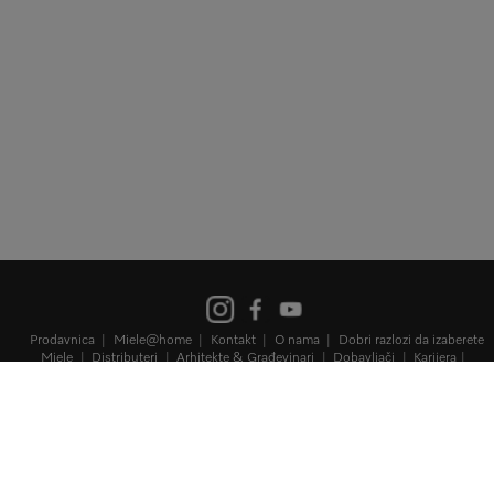
Prodavnica
Miele@home
Kontakt
O nama
Dobri razlozi da izaberete
Miele
Distributeri
Arhitekte & Građevinari
Dobavljači
Karijera
Mediji
Miele Corporate
Zaštita podataka
Uslovi korišćenja
Pravna
napomena
125
Mapa sajta