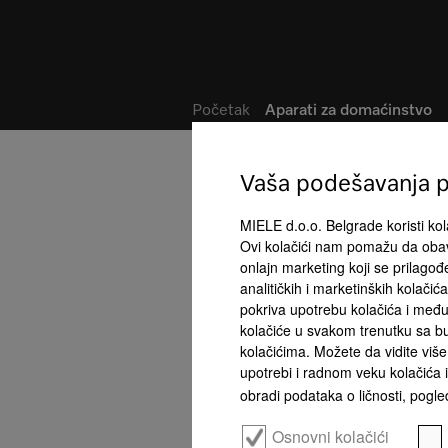
Lista želja
Početak
Aparati za domaćinstvo
Vaša podešavanja pr
MIELE d.o.o. Belgrade koristi kola
Ovi kolačići nam pomažu da obav
onlajn marketing koji se prilago
analitičkih i marketinških kolači
pokriva upotrebu kolačića i među
kolačiće u svakom trenutku sa bu
kolačićima. Možete da vidite više 
upotrebi i radnom veku kolačića i
obradi podataka o ličnosti, pogled
Osnovni kolačići