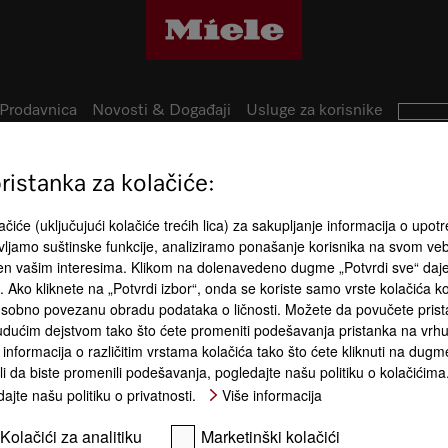
Prodavnica
Novosti & Događaji
Usluge za korisnike
istanka za kolačiće:
Podložno tehničkim izmenama; ne prihvata s
čiće (uključujući kolačiće trećih lica) za sakupljanje informacija o upotr
ljamo suštinske funkcije, analiziramo ponašanje korisnika na svom ve
đen vašim interesima. Klikom na dolenavedeno dugme „Potvrdi sve“ daj
ća. Ako kliknete na „Potvrdi izbor“, onda se koriste samo vrste kolačića 
sobno povezanu obradu podataka o ličnosti. Možete da povučete pristan
dućim dejstvom tako što ćete promeniti podešavanja pristanka na vrhu 
informacija o različitim vrstama kolačića tako što ćete kliknuti na dugme
li da biste promenili podešavanja, pogledajte našu politiku o kolačićima
ajte našu politiku o privatnosti.
Više informacija
Kolačići za analitiku
Marketinški kolačići