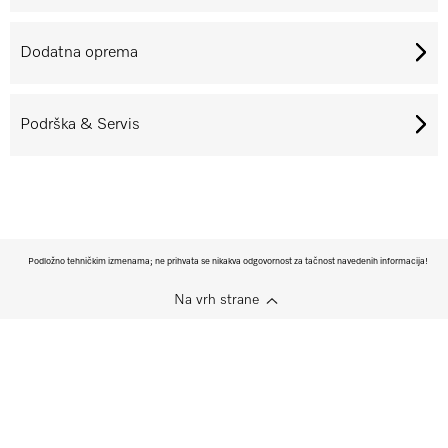
Dodatna oprema
Podrška & Servis
Podložno tehničkim izmenama; ne prihvata se nikakva odgovornost za tačnost navedenih informacija!
Na vrh strane