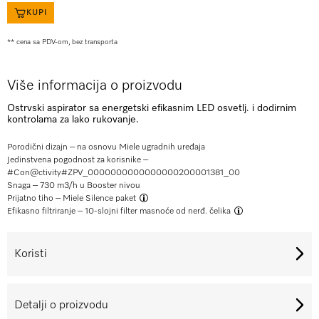
KUPI
** cena sa PDV-om, bez transporta
Više informacija o proizvodu
Ostrvski aspirator sa energetski efikasnim LED osvetlj. i dodirnim
kontrolama za lako rukovanje.
Porodični dizajn – na osnovu Miele ugradnih uređaja
Jedinstvena pogodnost za korisnike –
#Con@ctivity#
ZPV_0000000000000000200001381_00
Snaga – 730 m3/h u Booster nivou
Prijatno tiho –
Miele Silence paket
Efikasno filtriranje –
10-slojni filter masnoće od nerđ. čelika
Koristi
Detalji o proizvodu