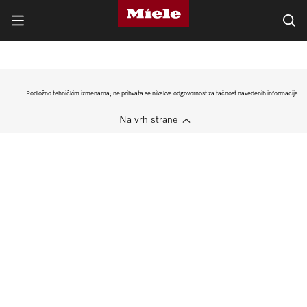
Podložno tehničkim izmenama; ne prihvata se nikakva odgovornost za tačnost navedenih informacija!
Na vrh strane