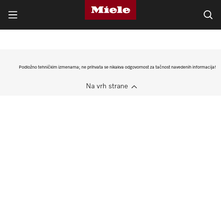
Podložno tehničkim izmenama; ne prihvata se nikakva odgovornost za tačnost navedenih informacija!
Na vrh strane