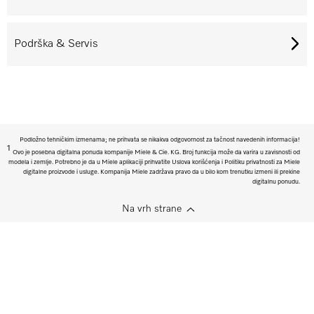
Podrška & Servis
Podložno tehničkim izmenama; ne prihvata se nikakva odgovornost za tačnost navedenih informacija!
1
Ovo je posebna digitalna ponuda kompanije Miele & Cie. KG. Broj funkcija može da varira u zavisnosti od
modela i zemlje. Potrebno je da u Miele aplikaciji prihvatite Uslova korišćenja i Politiku privatnosti za Miele
digitalne proizvode i usluge. Kompanija Miele zadržava pravo da u bilo kom trenutku izmeni ili prekine
digitalnu ponudu.
Na vrh strane