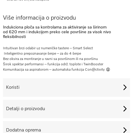
Više informacija o proizvodu
Indukciona ploča sa kontrolama za aktiviranje sa širinom
od 620 mm i indukcijom preko cele površine za visok nivo
fleksibilnosti
Intuitivan brzi odabir uz numeričke tastere – Smart Select
Inteligentno prepoznavanje šerpe – za do 4 šerpe
Bez okvira za montiranje u ravni sa površinom ili na površinu
Širok spektar performansi – funkcija održ. toplote i TwinBooster
Komunikacija sa aspiratorom – automatska funkcija
Con@ctivity
Koristi
Detalji o proizvodu
Dodatna oprema