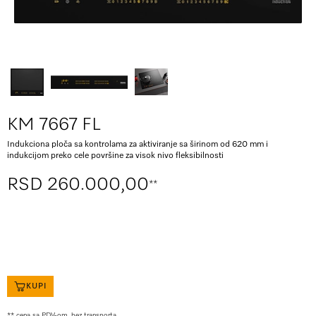
KM 7667 FL
Indukciona ploča sa kontrolama za aktiviranje sa širinom od 620 mm i
indukcijom preko cele površine za visok nivo fleksibilnosti
RSD 260.000,00
**
KUPI
** cena sa PDV-om, bez transporta