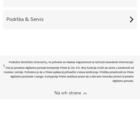
Podrška & Servis
Podložno tehničkim izmenama; ne prihvata se nikakva odgovornost za tačnost navedenih informacija!
1
Ovo je posebna digitalna ponuda kompanije Miele & Cie. KG. Broj funkcija može da varira u zavisnosti od
modela i zemlje. Potrebno je da u Miele aplikaciji prihvatite Uslova korišćenja i Politiku privatnosti za Miele
digitalne proizvode i usluge. Kompanija Miele zadržava pravo da u bilo kom trenutku izmeni ili prekine
digitalnu ponudu.
Na vrh strane