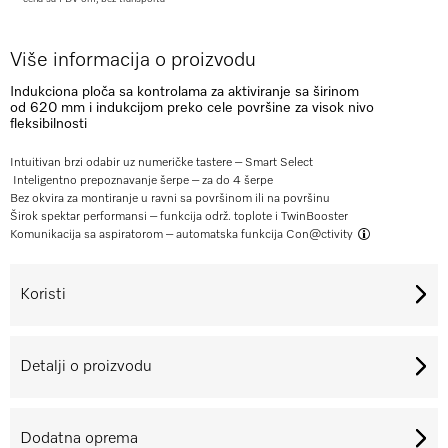
Više informacija o proizvodu
Indukciona ploča sa kontrolama za aktiviranje sa širinom
od 620 mm i indukcijom preko cele površine za visok nivo
fleksibilnosti
Intuitivan brzi odabir uz numeričke tastere – Smart Select
Inteligentno prepoznavanje šerpe – za do 4 šerpe
Bez okvira za montiranje u ravni sa površinom ili na površinu
Širok spektar performansi – funkcija održ. toplote i TwinBooster
Komunikacija sa aspiratorom – automatska funkcija
Con@ctivity
Koristi
Detalji o proizvodu
Dodatna oprema