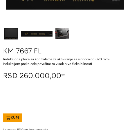
KM 7667 FL
Indukciona ploča sa kontrolama za aktiviranje sa širinom od 620 mm i
indukcijom preko cele površine za visok nivo fleksibilnosti
RSD 260.000,00
**
KUPI
** cena sa PDV-om, bez transporta