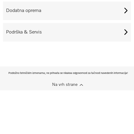
Dodatna oprema
Podrška & Servis
Podložno tehničkim izmenama; ne prihvata se nikakva odgovornost za tačnost navedenih informacija!
Na vrh strane