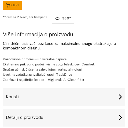
KUPI
** cena sa PDV-om, bez transporta
360°
Više informacija o proizvodu
Cilindrični usisivači bez kese za maksimalnu snagu ekstrakcije u
kompaktnom dizajnu.
Raznovrsne primene – univerzalna papuča
Ekstremno prikladno podeš. visine zbog telesk. cevi Comfort.
Snažan učinak čišćenja zahvaljujući vortex tehnologiji
Uvek na zadatku zahvaljujući opciji TrackDrive
Zadržava i najsitnije čestice – Higijenski AirClean filter
Koristi
Detalji o proizvodu