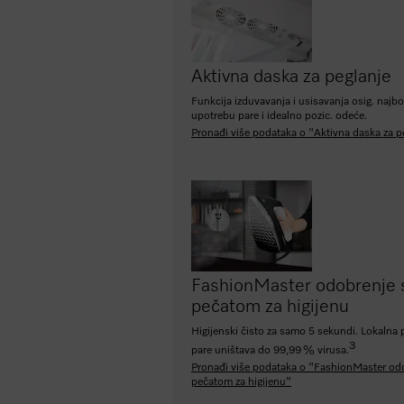
Aktivna daska za peglanje
Funkcija izduvavanja i usisavanja osig. najbo
upotrebu pare i idealno pozic. odeće.
Pronađi više podataka o "Aktivna daska za p
FashionMaster odobrenje 
pečatom za higijenu
Higijenski čisto za samo 5 sekundi. Lokalna
3
pare uništava do 99,99 % virusa.
Pronađi više podataka o "FashionMaster od
pečatom za higijenu"