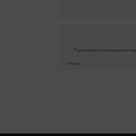
3
Izuzev hepatitisa B pri korišćenju pegle (nivo snag
Nazad