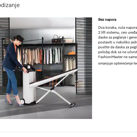
odizanje
ZUM SHO
Bez napora
** cena sa PDV-om, bez transpor
Dva koraka, nula napora
2 lift sistemu, ceo uređa
Vizualizovanje proizvoda
daske za peglanje i gen
postaviti u nekoliko jed
pustite da daska za pegl
položaj dok se ne učvrst
FashionMaster ne samo 
smanjuje opterećenje le
m pare za savršene rezultate peglanja i udobnost.
o dno pegle
tiska pare od bara