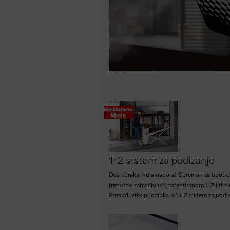
1-2 sistem za podizanje
Dva koraka, nula napora! Spreman za upotr
trenutno zahvaljujući patentiranom 1-2 lift s
Pronađi više podataka o "1-2 sistem za podi