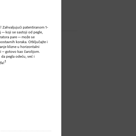
P
ta
! Zahvaljujući patentiranom 1-
j — koji se sastoji od pegle,
eratora pare — može se
nostavnih koraka. Otključajte i
anje klizne u horizontalni
i – gotovo kao čarolijom.
da pegla odeću, već i
1
đa!