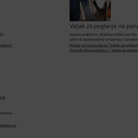
Valjak za peglanje na par
lju
Veoma praktično: okačena odeća kao što s
jakne ili zavese nežno se ravnaju i osvežav
eglanje"
Prikaži još proizvoda sa "Valjak za peglanj
Pronađi više podataka o "Valjak za peglan
sa
 primena
obrenje sa