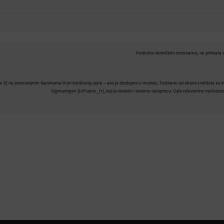
Podložno tehničkim izmenama; ne prihvata s
e 3) na jednoslojnim tkaninama ili pri korišćenju pare – ako je dostupno u modelu. Testirano od strane Instituta za int
Sigmaringen (InFluenc_H), koji je dodelio i srebrnu nalepnicu. Opis relevantne metodo