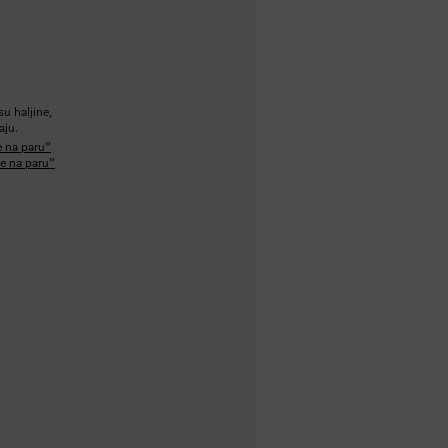
u
u haljine,
aju.
e na paru"
je na paru"