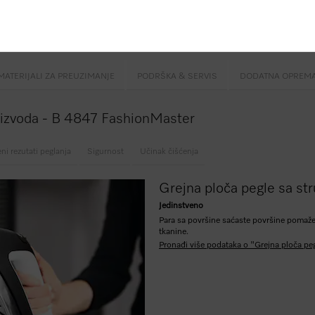
stema podizanja
glanje
generator pare
MATERIJALI ZA PREUZIMANJE
PODRŠKA & SERVIS
DODATNA OPREM
roizvoda - B 4847 FashionMaster
ni rezutati peglanja
Sigurnost
Učinak čišćenja
Grejna ploča pegle sa st
Jedinstveno
Para sa površine saćaste površine pomaže 
tkanine.
Pronađi više podataka o "Grejna ploča pe