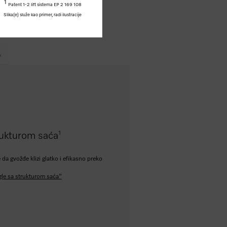
1
Patent 1-2 lift sistema EP 2 169 108
Slika(e) služe kao primer, radi ilustracije
A
1
rukturom saća
da gvožđe klizi glatko i efikasno preko
gle sa strukturom saća"