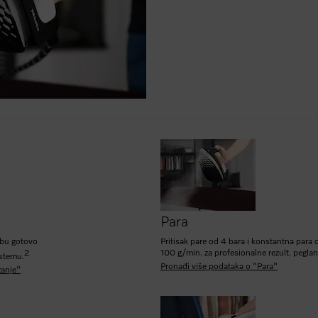
Para
ebu gotovo
Pritisak pare od 4 bara i konstantna para 
2
100 g/min. za profesionalne rezult. peglan
istemu.
Pronađi više podataka o "Para"
zanje"