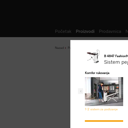
Lista želja
Početak
Proizvodi
Prodavnica
N
Nazad
Početak
Proizvodi
Nega veša
Sistem
B 4847 Fashion
Sistem pe
Komfor rukovanja
1-2 sistem za podizanje