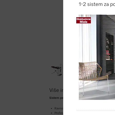
1-2 sistem za p
Više informacija o proizvodu
Sistem peglanja parom sa ekranom i generatoro
Ravnomerna distribucija pare –
Miele saćast
Profesionalni rezultati zahvaljujući 4 bar pri