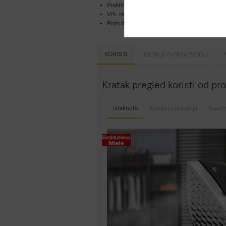
Praktičan i jedn. za podeš./skladišt. –
1–2 si
Vrh. rezult. pegl. zahvaljujući
akt. dasci za pe
Pogodno ravnanje nabora okačenih stvari –
KORISTI
DETALJI O PROIZVODU
Kratak pregled koristi od p
Istaknuto
Komfor rukovanja
Savrše