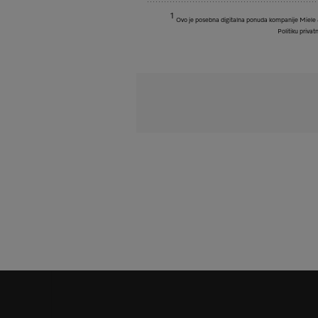
1
Ovo je posebna digitalna ponuda kompanije Miele & C
Politiku priva