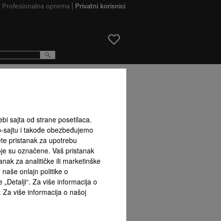
Profesionalna oprema
Privatni korisnici
proizvoda
ebi sajta od strane posetilaca.
b-sajtu i takođe obezbeđujemo
Održavan
ete pristanak za upotrebu
koje su označene. Vaš pristanak
ak za analitičke ili marketinške
naše onlajn politike o
 „Detalji“. Za više informacija o
. Za više informacija o našoj
SoftOpen i SoftClose
Funkcije tajmera
PerfectC