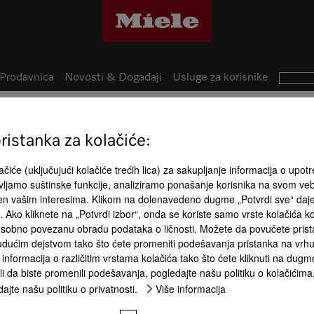
Prodavnica
Novosti & Događaji
Usluge za korisnike
istanka za kolačiće:
26
Prednosti 
izvoda
čiće (uključujući kolačiće trećih lica) za sakupljanje informacija o upotr
ljamo suštinske funkcije, analiziramo ponašanje korisnika na svom ve
đen vašim interesima. Klikom na dolenavedeno dugme „Potvrdi sve“ daj
ća. Ako kliknete na „Potvrdi izbor“, onda se koriste samo vrste kolačića 
sobno povezanu obradu podataka o ličnosti. Možete da povučete pristan
dućim dejstvom tako što ćete promeniti podešavanja pristanka na vrhu 
informacija o različitim vrstama kolačića tako što ćete kliknuti na dugme
li da biste promenili podešavanja, pogledajte našu politiku o kolačićima
DirectWater plus
 kom. table
Širok opseg primena
SoftOpen
ajte našu politiku o privatnosti.
Više informacija
ose