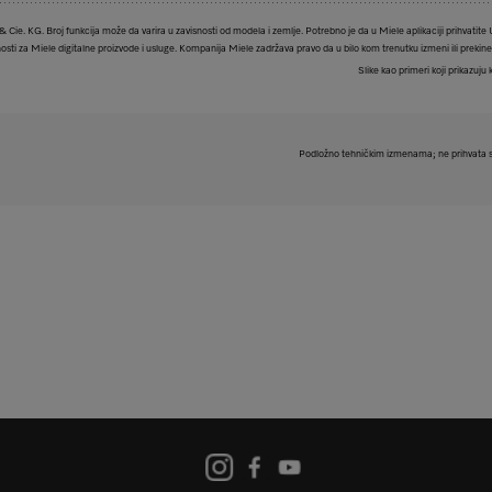
ie. KG. Broj funkcija može da varira u zavisnosti od modela i zemlje. Potrebno je da u Miele aplikaciji prihvatite 
tnosti za Miele digitalne proizvode i usluge. Kompanija Miele zadržava pravo da u bilo kom trenutku izmeni ili prekin
Slike kao primeri koji prikazuju 
Podložno tehničkim izmenama; ne prihvata s