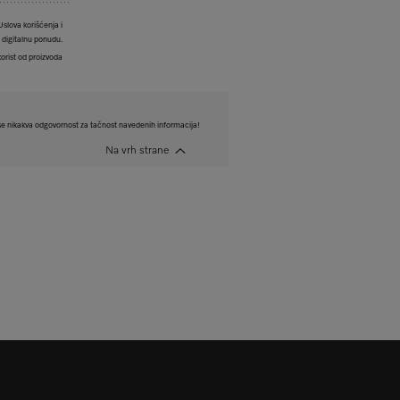
Uslova korišćenja i
e digitalnu ponudu.
korist od proizvoda
e nikakva odgovornost za tačnost navedenih informacija!
Na vrh strane