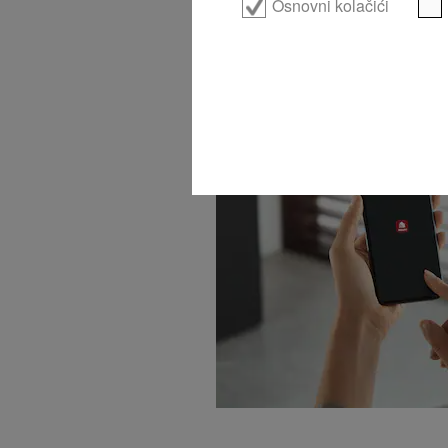
Osnovni kolačići
Umrežavanje kućnih uređ