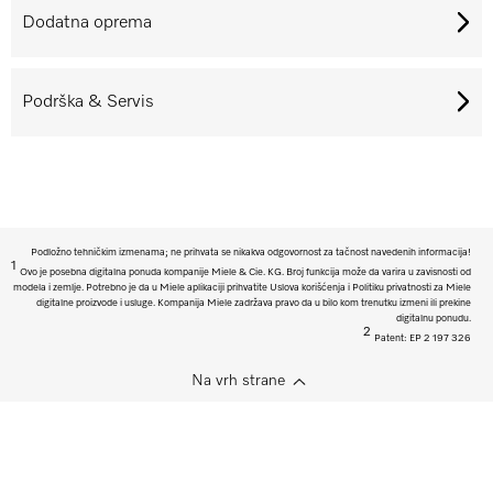
Dodatna oprema
Podrška & Servis
Podložno tehničkim izmenama; ne prihvata se nikakva odgovornost za tačnost navedenih informacija!
1
Ovo je posebna digitalna ponuda kompanije Miele & Cie. KG. Broj funkcija može da varira u zavisnosti od
modela i zemlje. Potrebno je da u Miele aplikaciji prihvatite Uslova korišćenja i Politiku privatnosti za Miele
digitalne proizvode i usluge. Kompanija Miele zadržava pravo da u bilo kom trenutku izmeni ili prekine
digitalnu ponudu.
2
Patent: EP 2 197 326
Na vrh strane