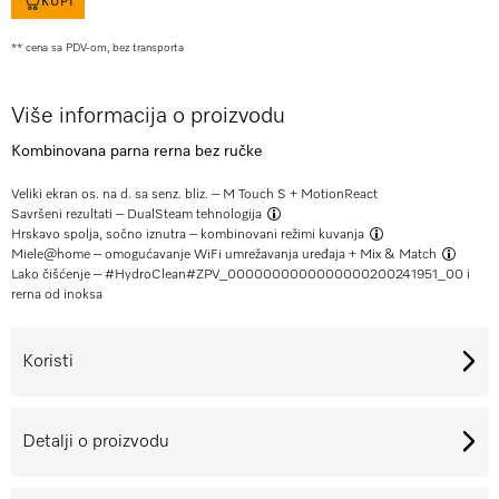
KUPI
** cena sa PDV-om, bez transporta
Više informacija o proizvodu
Kombinovana parna rerna bez ručke
Veliki ekran os. na d. sa senz. bliz. – M Touch S + MotionReact
Savršeni rezultati –
DualSteam tehnologija
Hrskavo spolja, sočno iznutra –
kombinovani režimi kuvanja
Miele@home – omogućavanje WiFi umrežavanja uređaja +
Mix & Match
Lako čišćenje – #HydroClean#
ZPV_0000000000000000200241951_00
i
rerna od inoksa
Koristi
Detalji o proizvodu