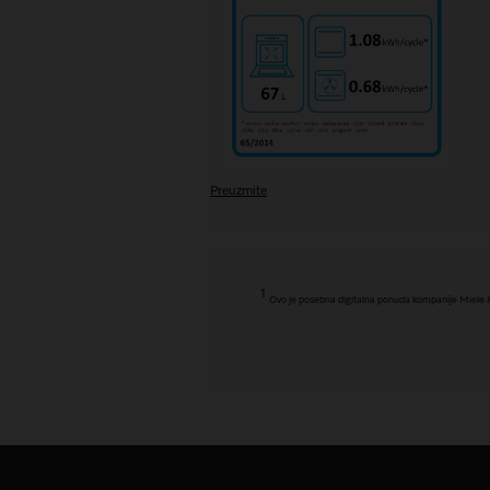
Preuzmite
1
Ovo je posebna digitalna ponuda kompanije Miele & Ci