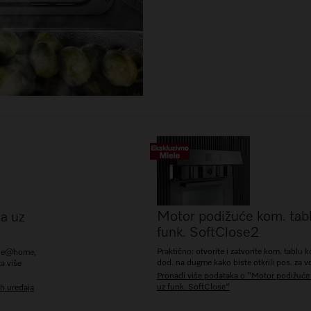
Motor podižuće kom. tab
a uz
funk. SoftClose
2
Praktično: otvorite i zatvorite kom. tablu 
iele@home,
dod. na dugme kako biste otkrili pos. za v
a više
Pronađi više podataka o "Motor podižuće
uz funk. SoftClose"
h uređaja