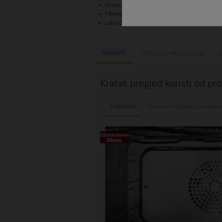
Hrskavo spolja, sočno iznutra –
kombinovani
Miele@home – omogućavanje WiFi umrežava
Lako čišćenje – #HydroClean#
ZPV_00000
KORISTI
DETALJI O PROIZVODU
Kratak pregled koristi od 
Istaknuto
Gourmet multifunkcionalno