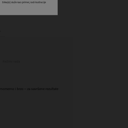
Slika(e) služe kao primer, radi ilustracije
A
Režimi rada
vnomerno i brzo – za savršene rezultate