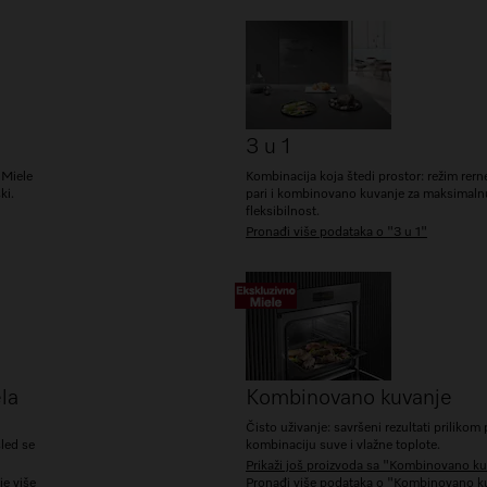
3 u 1
 Miele
Kombinacija koja štedi prostor: režim rern
ki.
pari i kombinovano kuvanje za maksimaln
fleksibilnost.
Pronađi više podataka o "3 u 1"
la
Kombinovano kuvanje
Čisto uživanje: savršeni rezultati prilikom
sled se
kombinaciju suve i vlažne toplote.
Prikaži još proizvoda sa "Kombinovano k
e više
Pronađi više podataka o "Kombinovano k