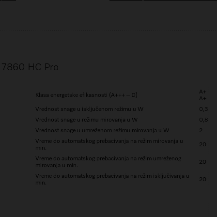
C 7860 HC Pro
A+
Klasa energetske efikasnosti (A+++ – D)
A+
Vrednost snage u isključenom režimu u W
0,3
Vrednost snage u režimu mirovanja u W
0,8
Vrednost snage u umreženom režimu mirovanja u W
2
Vreme do automatskog prebacivanja na režim mirovanja u
20
min.
Vreme do automatskog prebacivanja na režim umreženog
20
mirovanja u min.
Vreme do automatskog prebacivanja na režim isključivanja u
20
min.