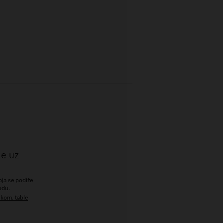
le uz
koja se podiže
odu.
 kom. table