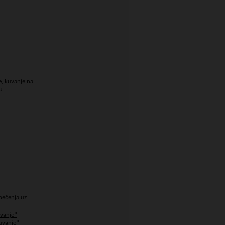
e, kuvanje na
u
 pečenja uz
uvanje"
uvanje"