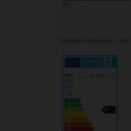
jela"
Ekološke informacije - DG