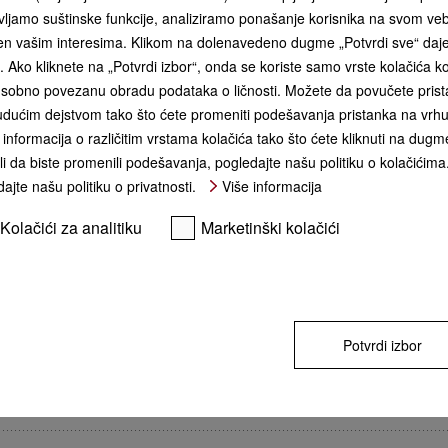
ljamo suštinske funkcije, analiziramo ponašanje korisnika na svom ve
KUPI
đen vašim interesima. Klikom na dolenavedeno dugme „Potvrdi sve“ daj
ća. Ako kliknete na „Potvrdi izbor“, onda se koriste samo vrste kolačića 
Sve u jednom uređaju
** cena sa PDV-om, bez transpor
sobno povezanu obradu podataka o ličnosti. Možete da povučete pristan
3-u-1 princip vam pruža 
uređaju. To znači da mož
dućim dejstvom tako što ćete promeniti podešavanja pristanka na vrhu 
slasna jela čak i ako va
informacija o različitim vrstama kolačića tako što ćete kliknuti na dugme
– koristite režim rerne za
kuvanja parom za lagan
li da biste promenili podešavanja, pogledajte našu politiku o kolačićima
Kombinovani režim je naj
ajte našu politiku o privatnosti.
Više informacija
rezultate.
Kolačići za analitiku
Marketinški kolačići
Potvrdi izbor
ch S + MotionReact