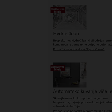
HydroClean
Besprekorno: HydroClean čisti odeljak rerne
kombinovane parne rerne potpuno automats
Pronađi više podataka o "HydroClean"
Automatsko kuvanje više je
Skuvajte nekoliko komponenti odjednom:
temperatura, trajanje procesa kuvanja i redo
automatski utvrđuju.
Pronađi više podataka o "Automatsko kuvanj