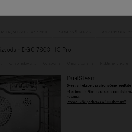
 režimi kuvanja
nja uređaja +
Mix & Match
00000000000200241951_00
i rerna od inoksa
MATERIJALI ZA PREUZIMANJE
PODRŠKA & SERVIS
DODATNA OPREM
proizvoda - DGC 7860 HC Pro
st
Komfor rukovanja
Održavanje
Ormarići za rerne
Praktične funkcije
DualSteam
Svestrani ekspert za ujednačene rezultate
Maksimalni užitak: para se raspoređuje ra
kuvanja.
Pronađi više podataka o "DualSteam"