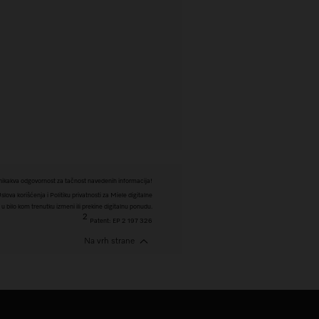
ikakva odgovornost za tačnost navedenih informacija!
ova korišćenja i Politiku privatnosti za Miele digitalne
 bilo kom trenutku izmeni ili prekine digitalnu ponudu.
2
Patent: EP 2 197 326
Na vrh strane