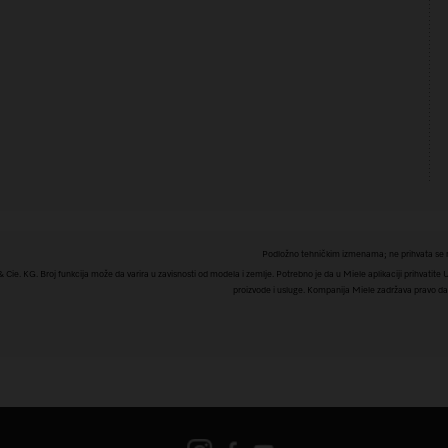
Podložno tehničkim izmenama; ne prihvata se n
e. KG. Broj funkcija može da varira u zavisnosti od modela i zemlje. Potrebno je da u Miele aplikaciji prihvatite Usl
proizvode i usluge. Kompanija Miele zadržava pravo da u