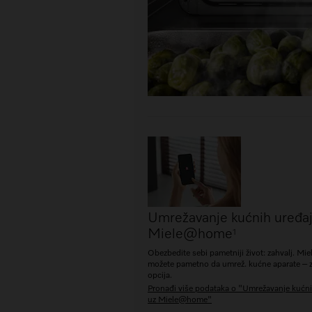
Umrežavanje kućnih uređaj
Miele@home
1
Obezbedite sebi pametniji život: zahvalj. M
možete pametno da umrež. kućne aparate – z
opcija.
Pronađi više podataka o "Umrežavanje kućni
uz Miele@home"