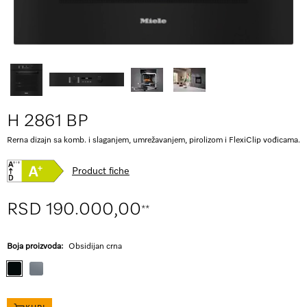
H 2861 BP
Rerna dizajn sa komb. i slaganjem, umrežavanjem, pirolizom i FlexiClip vođicama.
Product fiche
RSD 190.000,00
**
Boja proizvoda:
Obsidijan crna