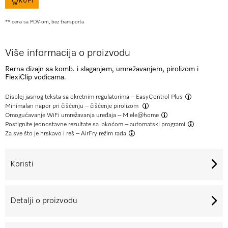
KUPI
** cena sa PDV-om, bez transporta
Više informacija o proizvodu
Rerna dizajn sa komb. i slaganjem, umrežavanjem, pirolizom i
FlexiClip vođicama.
Displej jasnog teksta sa okretnim regulatorima –
EasyControl Plus
Minimalan napor pri čišćenju –
čišćenje pirolizom
Omogućavanje WiFi umrežavanja uređaja –
Miele@home
Postignite jednostavne rezultate sa lakoćom –
automatski programi
Za sve što je hrskavo i reš –
AirFry režim rada
Koristi
Detalji o proizvodu