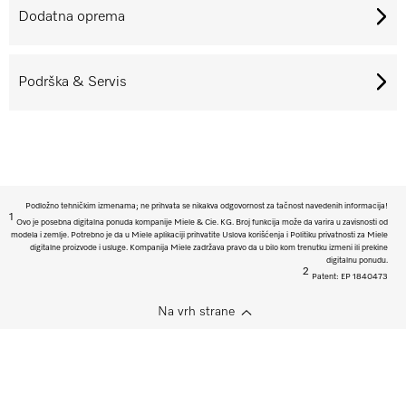
Dodatna oprema
Podrška & Servis
Podložno tehničkim izmenama; ne prihvata se nikakva odgovornost za tačnost navedenih informacija!
1
Ovo je posebna digitalna ponuda kompanije Miele & Cie. KG. Broj funkcija može da varira u zavisnosti od
modela i zemlje. Potrebno je da u Miele aplikaciji prihvatite Uslova korišćenja i Politiku privatnosti za Miele
digitalne proizvode i usluge. Kompanija Miele zadržava pravo da u bilo kom trenutku izmeni ili prekine
digitalnu ponudu.
2
Patent: EP 1840473
Na vrh strane