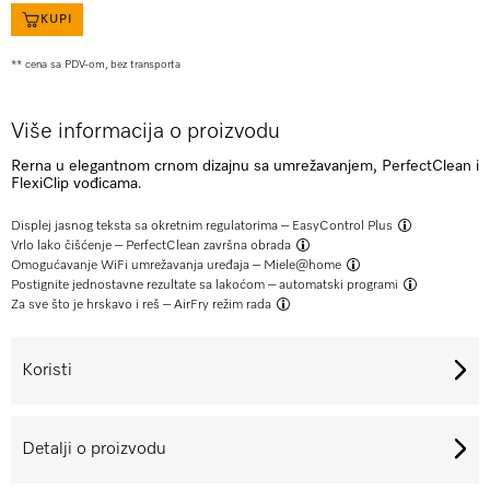
KUPI
** cena sa PDV-om, bez transporta
Više informacija o proizvodu
Rerna u elegantnom crnom dizajnu sa umrežavanjem, PerfectClean i
FlexiClip vođicama.
Displej jasnog teksta sa okretnim regulatorima –
EasyControl Plus
Vrlo lako čišćenje –
PerfectClean završna obrada
Omogućavanje WiFi umrežavanja uređaja –
Miele@home
Postignite jednostavne rezultate sa lakoćom –
automatski programi
Za sve što je hrskavo i reš –
AirFry režim rada
Koristi
Detalji o proizvodu