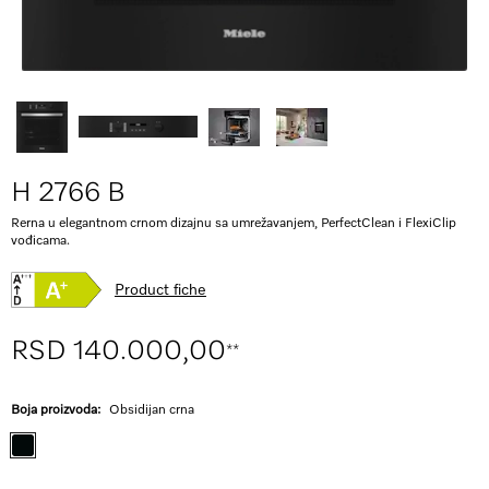
H 2766 B
Rerna u elegantnom crnom dizajnu sa umrežavanjem, PerfectClean i FlexiClip
vođicama.
Product fiche
RSD 140.000,00
**
Boja proizvoda:
Obsidijan crna