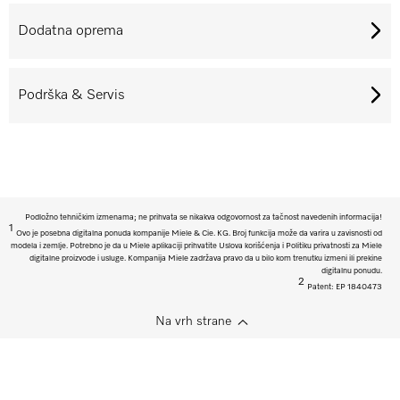
Dodatna oprema
Podrška & Servis
Podložno tehničkim izmenama; ne prihvata se nikakva odgovornost za tačnost navedenih informacija!
1
Ovo je posebna digitalna ponuda kompanije Miele & Cie. KG. Broj funkcija može da varira u zavisnosti od
modela i zemlje. Potrebno je da u Miele aplikaciji prihvatite Uslova korišćenja i Politiku privatnosti za Miele
digitalne proizvode i usluge. Kompanija Miele zadržava pravo da u bilo kom trenutku izmeni ili prekine
digitalnu ponudu.
2
Patent: EP 1840473
Na vrh strane