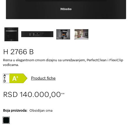
H 2766 B
Rerna u elegantnom crnom dizajnu sa umrežavanjem, PerfectClean i FlexiClip
vođicama.
Product fiche
RSD 140.000,00
**
Boja proizvoda:
Obsidijan crna