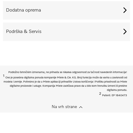
Dodatna oprema
Podrška & Servis
Podložno tehničkim izmenama; ne prihvata se nikakva odgovornost za tačnost navedenih informacija!
1
Ovo je posebna digitalna ponuda kompanije Miele & Cie. KG. Broj funkcija može da varira u zavisnosti od
modela i zemlje. Potrebno je da u Miele aplikaciji prihvatite Uslova korišćenja i Politiku privatnosti za Miele
digitalne proizvode i usluge. Kompanija Miele zadržava pravo da u bilo kom trenutku izmeni ili prekine
digitalnu ponudu.
2
Patent: EP 1840473
Na vrh strane