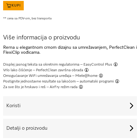
KUPI
** cena sa PDV-om, bez transporta
Više informacija o proizvodu
Rerna u elegantnom crnom dizajnu sa umrežavanjem, PerfectClean i
FlexiClip vođicama.
Displej jasnog teksta sa okretnim regulatorima –
EasyControl Plus
Vrlo lako čišćenje –
PerfectClean završna obrada
Omogućavanje WiFi umrežavanja uređaja –
Miele@home
Postignite jednostavne rezultate sa lakoćom –
automatski programi
Za sve što je hrskavo i reš –
AirFry režim rada
Koristi
Detalji o proizvodu