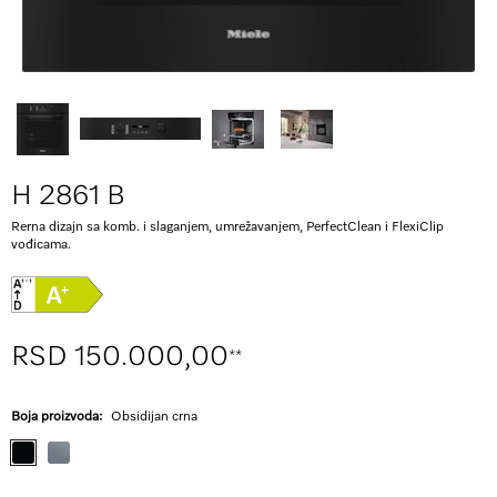
H 2861 B
Rerna dizajn sa komb. i slaganjem, umrežavanjem, PerfectClean i FlexiClip
vođicama.
RSD 150.000,00
**
Boja proizvoda:
Obsidijan crna