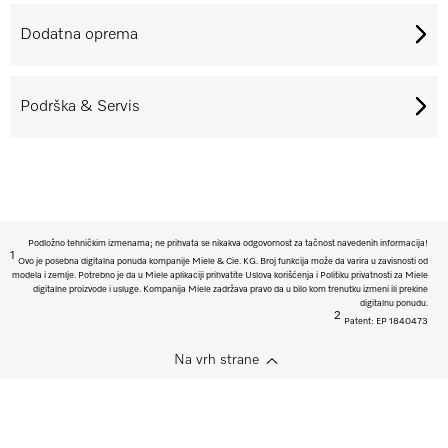
Dodatna oprema
Podrška & Servis
Podložno tehničkim izmenama; ne prihvata se nikakva odgovornost za tačnost navedenih informacija!
1
Ovo je posebna digitalna ponuda kompanije Miele & Cie. KG. Broj funkcija može da varira u zavisnosti od
modela i zemlje. Potrebno je da u Miele aplikaciji prihvatite Uslova korišćenja i Politiku privatnosti za Miele
digitalne proizvode i usluge. Kompanija Miele zadržava pravo da u bilo kom trenutku izmeni ili prekine
digitalnu ponudu.
2
Patent: EP 1840473
Na vrh strane