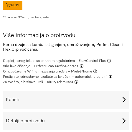
KUPI
** cena sa PDV-om, bez transporta
Više informacija o proizvodu
Rerna dizajn sa komb. i slaganjem, umrežavanjem, PerfectClean i
FlexiClip vođicama.
Displej jasnog teksta sa okretnim regulatorima –
EasyControl Plus
Vrlo lako čišćenje –
PerfectClean završna obrada
Omogućavanje WiFi umrežavanja uređaja –
Miele@home
Postignite jednostavne rezultate sa lakoćom –
automatski programi
Za sve što je hrskavo i reš –
AirFry režim rada
Koristi
Detalji o proizvodu