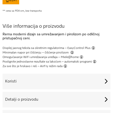
KUPI
** cena sa PDV-om, bez transporta
Više informacija o proizvodu
Rerna moderni dizajn sa umrežavanjem i pirolizom po odličnoj
pristupačnoj ceni.
Displej jasnog teksta sa okretnim regulatorima –
EasyControl Plus
Minimalan napor pri čišćenju –
čišćenje pirolizom
Omogućavanje WiFi umrežavanja uređaja –
Miele@home
Postignite jednostavne rezultate sa lakoćom –
automatski programi
Za sve što je hrskavo i reš –
AirFry režim rada
Koristi
Detalji o proizvodu