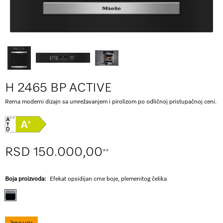
H 2465 BP ACTIVE
Rerna moderni dizajn sa umrežavanjem i pirolizom po odličnoj pristupačnoj ceni.
RSD 150.000,00
**
Boja proizvoda:
Efekat opsidijan crne boje, plemenitog čelika