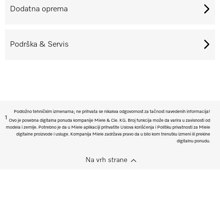
Dodatna oprema
Podrška & Servis
Podložno tehničkim izmenama; ne prihvata se nikakva odgovornost za tačnost navedenih informacija!
1
Ovo je posebna digitalna ponuda kompanije Miele & Cie. KG. Broj funkcija može da varira u zavisnosti od
modela i zemlje. Potrebno je da u Miele aplikaciji prihvatite Uslova korišćenja i Politiku privatnosti za Miele
digitalne proizvode i usluge. Kompanija Miele zadržava pravo da u bilo kom trenutku izmeni ili prekine
digitalnu ponudu.
Na vrh strane