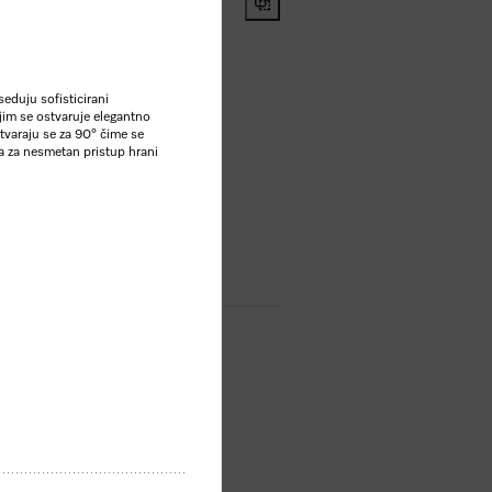
0,00
**
seduju sofisticirani
im se ostvaruje elegantno
Otvaraju se za 90° čime se
rna
a za nesmetan pristup hrani
P
ta