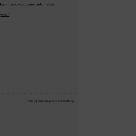
riba ili meso – potpuno automatsko
grami"
Slika(e) služe kao primer, radi ilustracije