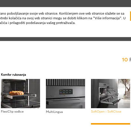
uirano poboljšavanje svoje veb stranice. Korišćenjem ove veb stranice slažete se sa
trebi kolačića na ovoj veb stranici mogu se dobiti klikom na "Više informacija". U
ića i prilagoditi podešavanja vašeg pretraživača.
10
Komfor rukovanja
Novosti & Događaji
Usluge za korisnike
je i kuvanje na pari
Mikrotalasne kombinovane rerne
H 7262 BP
FlexiClip vođice
SoftOpen i SoftClose
MultiLingua
Rerna sa jasnim prikazom tek
pirolitičkom funkcijom