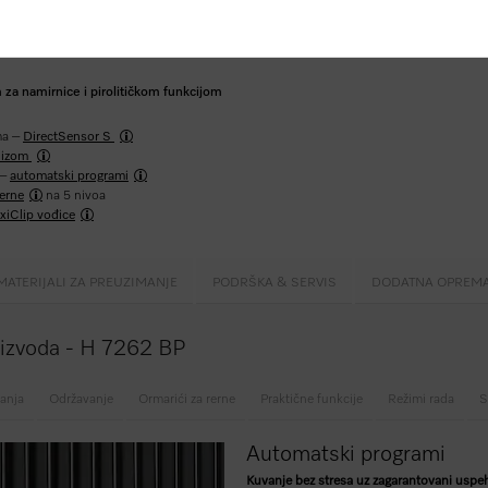
za namirnice i pirolitičkom funkcijom
ma –
DirectSensor S
olizom
 –
automatski programi
rerne
na 5 nivoa
xiClip vođice
MATERIJALI ZA PREUZIMANJE
PODRŠKA & SERVIS
DODATNA OPREM
roizvoda - H 7262 BP
anja
Održavanje
Ormarići za rerne
Praktične funkcije
Režimi rada
S
Automatski programi
Kuvanje bez stresa uz zagarantovani usp