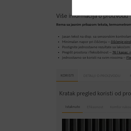
Više informacija o proizvodu
Rerna sa jasnim prikazom teksta, termometrom 
Jasan tekst na disp. sa senzorskim kontrola
Minimalan napor pri čišćenju –
čišćenje pir
Postignite jednostavne rezultate sa lakoćom
Pregršt prostora i fleksibilnost –
76 l kapac. 
Jednostavno se koristi na svim nivoima –
Fle
KORISTI
DETALJI O PROIZVODU
Kratak pregled koristi od p
Istaknuto
Efikasnost
Komfor rukov