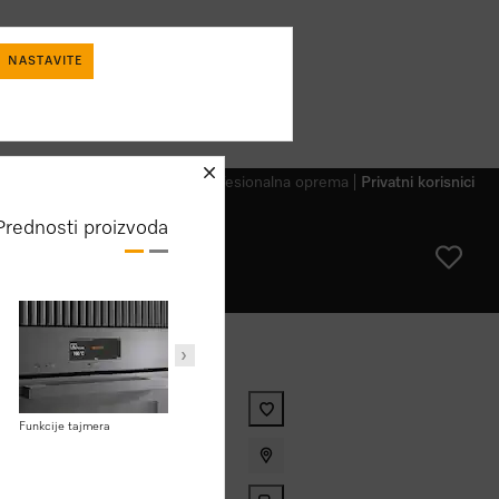
NASTAVITE
schliessen
Profesionalna oprema
Privatni korisnici
Prednosti proizvoda
Održavanje
Ormarići za rerne
Pyrolytic čišćenje i PyroFit
Zapremina kabineta rerne
Funkcije tajmera
sta, termometrom za namirnice i
dodaci
nivoi police