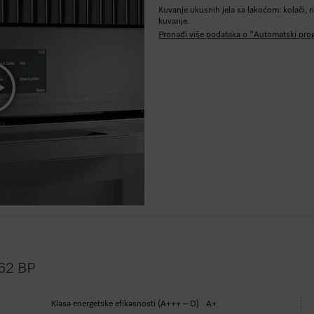
Kuvanje ukusnih jela sa lakoćom: kolači, 
kuvanje.
Pronađi više podataka o "Automatski pro
262 BP
Klasa energetske efikasnosti (A+++ – D)
A+