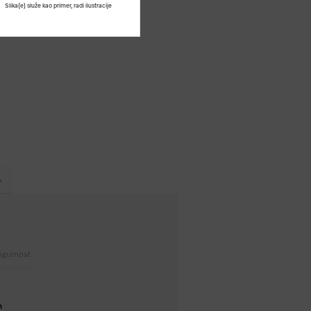
Slika(e) služe kao primer, radi ilustracije
A
igurnost
eh