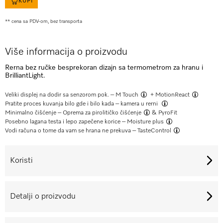
KUPI
** cena sa PDV-om, bez transporta
Više informacija o proizvodu
Rerna bez ručke besprekoran dizajn sa termometrom za hranu i
BrilliantLight.
Veliki displej na dodir sa senzorom pok. –
M Touch
+
MotionReact
Pratite proces kuvanja bilo gde i bilo kada –
kamera u rerni
Minimalno čišćenje –
Oprema za pirolitičko čišćenje
& PyroFit
Posebno lagana testa i lepo zapečene korice –
Moisture plus
Vodi računa o tome da vam se hrana ne prekuva –
TasteControl
Koristi
Detalji o proizvodu