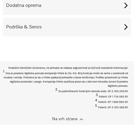
Dodatna oprema
Podrška & Servis
Podložno tehničkim izmenama; ne prihvata se nikakva odgovornost za tačnost navedenih informacija!
1
Ovo je posebna digitalna ponuda kompanije Miele & Cie. KG. Broj funkcija može da varira u zavisnosti od
modela i zemlje. Potrebno je da u Miele aplikaciji prihvatite Uslova korišćenja i Politiku privatnosti za Miele
digitalne proizvode i usluge. Kompanija Miele zadržava pravo da u bilo kom trenutku izmeni ili prekine
digitalnu ponudu.
2
Sa patentiranom funkcijom dovoda vode: EP 2 190 295 B1
3
Patent: EP 1 714 083 B1
4
Patent: EP 1 985 983 B1
5
Patent: EP 3 193 085 B1
Na vrh strane