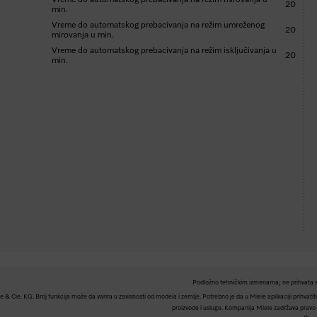
Vreme do automatskog prebacivanja na režim mirovanja u
20
min.
Vreme do automatskog prebacivanja na režim umreženog
20
mirovanja u min.
Vreme do automatskog prebacivanja na režim isključivanja u
20
min.
Podložno tehničkim izmenama; ne prihvata s
Cie. KG. Broj funkcija može da varira u zavisnosti od modela i zemlje. Potrebno je da u Miele aplikaciji prihvatite 
proizvode i usluge. Kompanija Miele zadržava pravo d