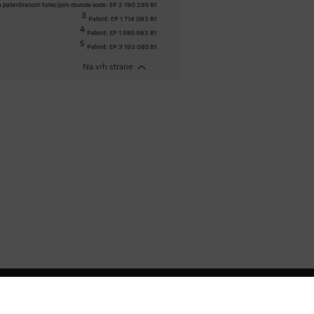
 patentiranom funkcijom dovoda vode: EP 2 190 295 B1
3
Patent: EP 1 714 083 B1
4
Patent: EP 1 985 983 B1
5
Patent: EP 3 193 085 B1
Na vrh strane