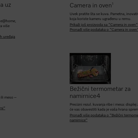
a uz
1
Camera in oven
Uvek pratite šta se kuva. Pametna, inovati
koja koriste kameru ugrađenu u rernu.
iele@home,
Prikaži još proizvoda sa "Camera in oven"
a više
Pronađi više podataka o "Camera in oven
h uređaja
Bežični termometar za
namirnice
4
 ili meso –
Precizni rezul. kuvanja ribe i mesa: displej
ami"
će vas obavestiti kada je vaša hrana spre
Pronađi više podataka o "Bežični termome
namirnice"