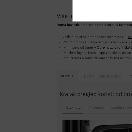
Više informacija o proizvodu
Rerna bez ručke besprekoran dizajn sa termomet
Veliki displej na dodir sa senzorom pok. –
M 
Pratite proces kuvanja bilo gde i bilo kada –
Minimalno čišćenje –
Oprema za pirolitičko 
Posebno lagana testa i lepo zapečene korice
Vodi računa o tome da vam se hrana ne pre
KORISTI
DETALJI O PROIZVODU
Kratak pregled koristi od p
Istaknuto
Efikasnost
Komfor rukov