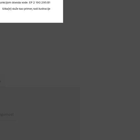
funkcijom dovoda vode: EP 2 190 295 B1
Slika(e) služe kao primer, radi ilustracije
A
igurnost