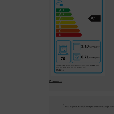
Preuzmite
1
Ovo je posebna digitalna ponuda kompanije Miele & 