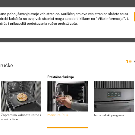
uirano poboljšavanje svoje veb stranice. Korišćenjem ove veb stranice slažete se sa
trebi kolačića na ovoj veb stranici mogu se dobiti klikom na "Više informacija". U
ića i prilagoditi podešavanja vašeg pretraživača.
19
 ručke
Praktične funkcije
Novosti & Događaji
Usluge za korisnike
je i kuvanje na pari
Mikrotalasne kombinovane rerne
H 7860 BPX
Zapremina kabineta rerne i
Moisture Plus
Automatski programi
Rerna bez ručke besprekoran
nivoi police
BrilliantLight.