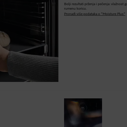
Bolji rezultati prženja i pečenja: vlažnost
rumenu koricu.
Pronađi više podataka o "Moisture Plus"