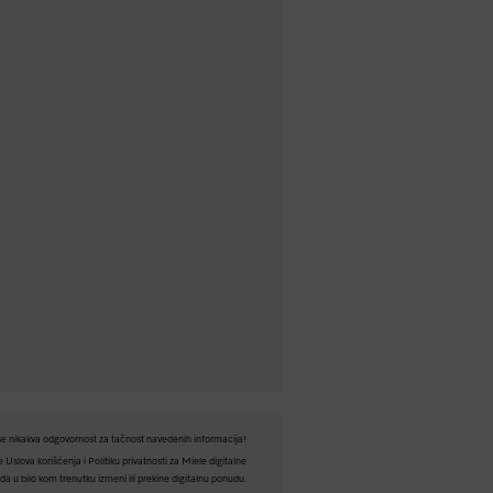
e nikakva odgovornost za tačnost navedenih informacija!
Uslova korišćenja i Politiku privatnosti za Miele digitalne
a u bilo kom trenutku izmeni ili prekine digitalnu ponudu.