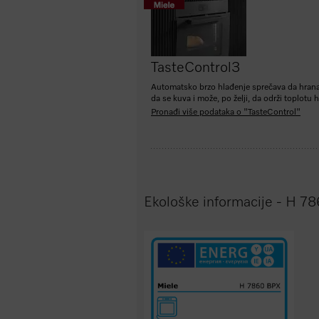
TasteControl
3
Automatsko brzo hlađenje sprečava da hrana
da se kuva i može, po želji, da održi toplotu 
Pronađi više podataka o "TasteControl"
Ekološke informacije - H 7