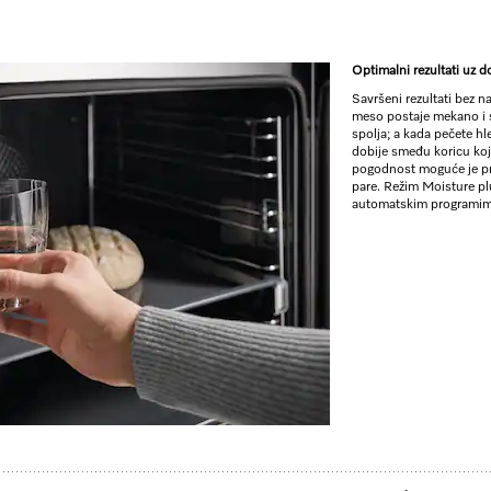
Optimalni rezultati uz 
RSD 550.00
Savršeni rezultati bez 
meso postaje mekano i s
spolja; a kada pečete hl
Boja proizvoda:
Obsidijan c
dobije smeđu koricu koj
pogodnost moguće je pr
pare. Režim Moisture plu
automatskim programim
ZUM SHO
** cena sa PDV-om, bez transpor