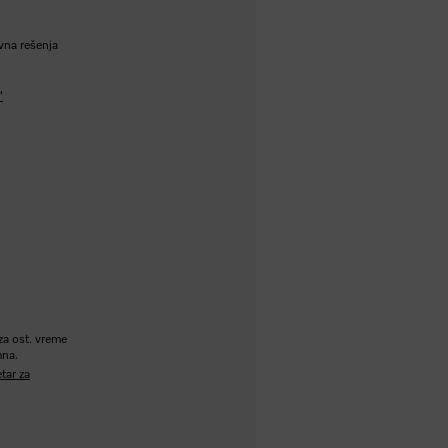
vna rešenja
"
 za ost. vreme
mna.
tar za