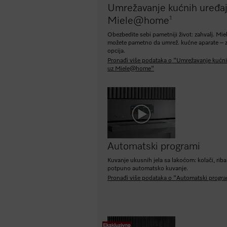
Umrežavanje kućnih uređaj
1
Miele@home
Obezbedite sebi pametniji život: zahvalj. M
možete pametno da umrež. kućne aparate – z
opcija.
Pronađi više podataka o "Umrežavanje kućni
uz Miele@home"
Automatski programi
Kuvanje ukusnih jela sa lakoćom: kolači, riba
potpuno automatsko kuvanje.
Pronađi više podataka o "Automatski progr