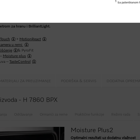
1
Sa patentiranom 
rom za hranu i BrilliantLight.
Touch
+
MotionReact
kamera u rerni
čišćenje
& PyroFit
 –
Moisture plus
kuva –
TasteControl
MATERIJALI ZA PREUZIMANJE
PODRŠKA & SERVIS
DODATNA OPREM
roizvoda - H 7860 BPX
anja
Održavanje
Ormarići za rerne
Praktične funkcije
Režimi rada
S
Moisture Plus
2
Optimalni rezultati uz dodatnu vlažnost