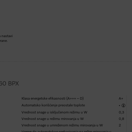
 nastavi
hrane.
860 BPX
Klasa energetske efikasnosti (A+++ – D)
A+
Automatsko korišćenje preostale toplote
•
Vrednost snage u isključenom režimu u W
0,3
Vrednost snage u režimu mirovanja u W
0,8
Vrednost snage u umreženom režimu mirovanja u W
2