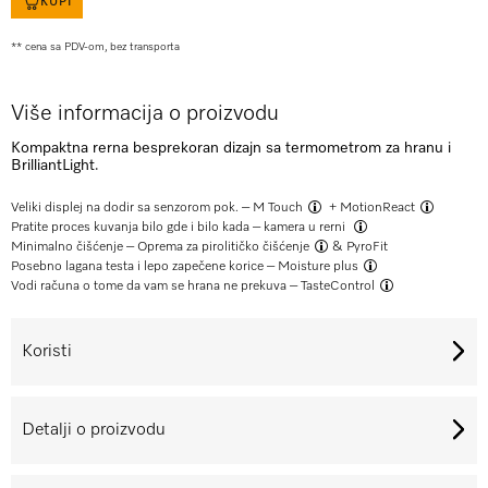
KUPI
** cena sa PDV-om, bez transporta
Više informacija o proizvodu
Kompaktna rerna besprekoran dizajn sa termometrom za hranu i
BrilliantLight.
Veliki displej na dodir sa senzorom pok. –
M Touch
+
MotionReact
Pratite proces kuvanja bilo gde i bilo kada –
kamera u rerni
Minimalno čišćenje –
Oprema za pirolitičko čišćenje
& PyroFit
Posebno lagana testa i lepo zapečene korice –
Moisture plus
Vodi računa o tome da vam se hrana ne prekuva –
TasteControl
Koristi
Detalji o proizvodu