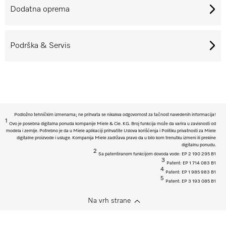
Dodatna oprema
Podrška & Servis
Podložno tehničkim izmenama; ne prihvata se nikakva odgovornost za tačnost navedenih informacija!
1
Ovo je posebna digitalna ponuda kompanije Miele & Cie. KG. Broj funkcija može da varira u zavisnosti od
modela i zemlje. Potrebno je da u Miele aplikaciji prihvatite Uslova korišćenja i Politiku privatnosti za Miele
digitalne proizvode i usluge. Kompanija Miele zadržava pravo da u bilo kom trenutku izmeni ili prekine
digitalnu ponudu.
2
Sa patentiranom funkcijom dovoda vode: EP 2 190 295 B1
3
Patent: EP 1 714 083 B1
4
Patent: EP 1 985 983 B1
5
Patent: EP 3 193 085 B1
Na vrh strane