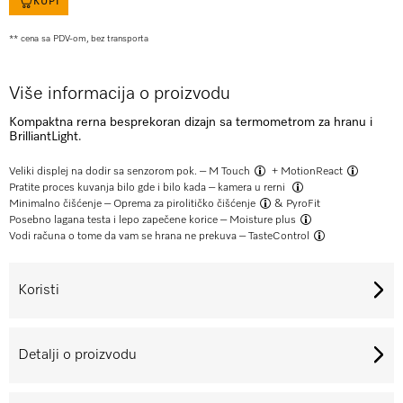
KUPI
** cena sa PDV-om, bez transporta
Više informacija o proizvodu
Kompaktna rerna besprekoran dizajn sa termometrom za hranu i
BrilliantLight.
Veliki displej na dodir sa senzorom pok. –
M Touch
+
MotionReact
Pratite proces kuvanja bilo gde i bilo kada –
kamera u rerni
Minimalno čišćenje –
Oprema za pirolitičko čišćenje
& PyroFit
Posebno lagana testa i lepo zapečene korice –
Moisture plus
Vodi računa o tome da vam se hrana ne prekuva –
TasteControl
Koristi
Detalji o proizvodu