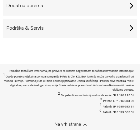
Dodatna oprema
Podrška & Servis
Podložno tehničkim izmenama; ne prihvata se nikakva odgovornost za tačnost navedenih informacija!
1
Ovo je posebna digitalna ponuda kompanije Miele & Cie. KG. Broj funkcija može da varira u zavisnosti od
modela i zemlje. Potrebno je da u Miele aplikaciji prihvatite Uslova korišćenja i Politiku privatnosti za Miele
digitalne proizvode i usluge. Kompanija Miele zadržava pravo da u bilo kom trenutku izmeni ili prekine
digitalnu ponudu.
2
Sa patentiranom funkcijom dovoda vode: EP 2 190 295 B1
3
Patent: EP 1 714 083 B1
4
Patent: EP 1 985 983 B1
5
Patent: EP 3 193 085 B1
Na vrh strane