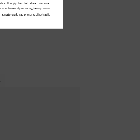
 aplikaciji prihvatite Uslova korišćenja i
nutku izmeni ili prekine digitalnu ponudu.
Slika(e) služe kao primer, radi ilustracije
A