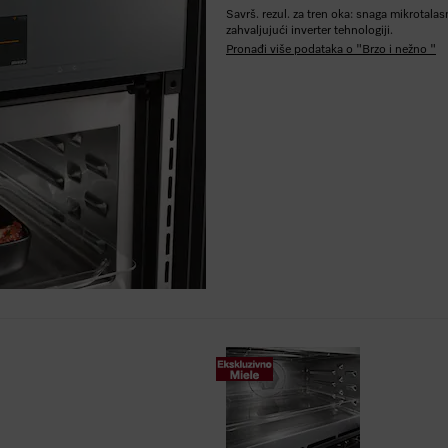
Savrš. rezul. za tren oka: snaga mikrotal
zahvaljujući inverter tehnologiji.
Pronađi više podataka o "Brzo i nežno "