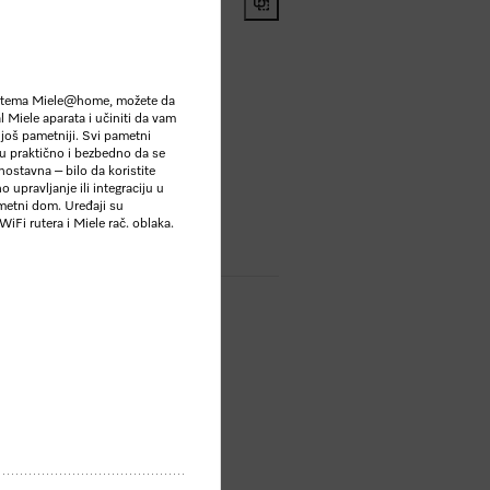
0,00
**
stema Miele@home, možete da
l Miele aparata i učiniti da vam
 Steel
još pametniji. Svi pametni
u praktično i bezbedno da se
ostavna – bilo da koristite
o upravljanje ili integraciju u
P
metni dom. Uređaji su
iFi rutera i Miele rač. oblaka.
ta