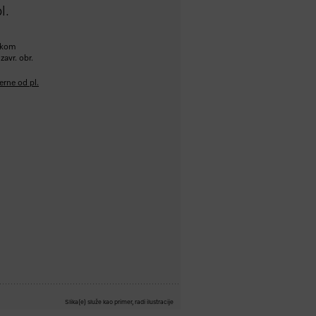
l.
atkom
zavr. obr.
erne od pl.
Slika(e) služe kao primer, radi ilustracije