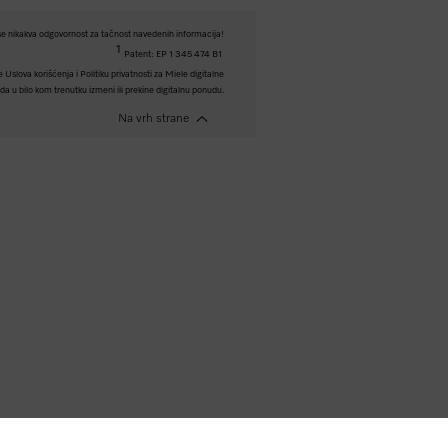
e nikakva odgovornost za tačnost navedenih informacija!
1
Patent: EP 1 345 474 B1
Uslova korišćenja i Politiku privatnosti za Miele digitalne
a u bilo kom trenutku izmeni ili prekine digitalnu ponudu.
Na vrh strane