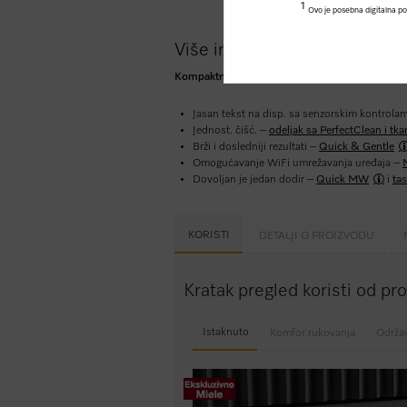
1
Ovo je posebna digitalna pon
Više informacija o proizvodu
Kompaktna mikrotalasna kombinovana rerna s
Jasan tekst na disp. sa senzorskim kontrola
Jednost. čišć. –
odeljak sa PerfectClean i t
Brži i dosledniji rezultati –
Quick & Gentle
Omogućavanje WiFi umrežavanja uređaja –
Dovoljan je jedan dodir –
Quick MW
i
tas
KORISTI
DETALJI O PROIZVODU
Kratak pregled koristi od p
Istaknuto
Komfor rukovanja
Održa