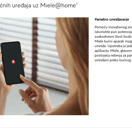
1
ćnih uređaja uz Miele@home
RSD 240.00
Pametno umrežavanje
Pomoću inovativnog si
iskoristite pun potencija
Boja proizvoda:
Inoks/Clean
svakodnevni život bude 
Miele kućni aparati mog
umreže. Upotreba je jedn
aplikaciju Miele, glasovn
ZUM SHO
postojeća rešenja za pa
umreženi preko kućnog W
** cena sa PDV-om, bez transpor