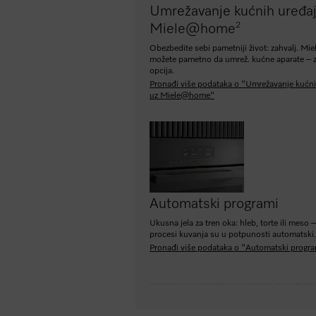
Umrežavanje kućnih uređaj
2
Miele@home
Obezbedite sebi pametniji život: zahvalj. M
možete pametno da umrež. kućne aparate – z
opcija.
Pronađi više podataka o "Umrežavanje kućni
uz Miele@home"
Automatski programi
Ukusna jela za tren oka: hleb, torte ili meso –
procesi kuvanja su u potpunosti automatski
Pronađi više podataka o "Automatski progr