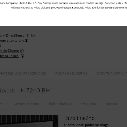
uda kompanije Miele & Cie. KG. Broj funkcija može da varira u zavisnosti od modela i zemlje. Potrebno je da u Miele
Politiku privatnosti za Miele digitalne proizvode i usluge. Kompanija Miele zadržava pravo da u bilo kom tre
a besprekornim dizajnom, automatskim programima i kombinovanim režimima.
ma –
DirectSensor S
kanom strukturom
Miele@home
ter za kokice
MATERIJALI ZA PREUZIMANJE
PODRŠKA & SERVIS
DODATNA OPREM
roizvoda - H 7240 BM
vanje
Ormarići za rerne
Praktične funkcije
Režimi rada
Sigurnost
Brzo i nežno
U potpunosti podesive snage