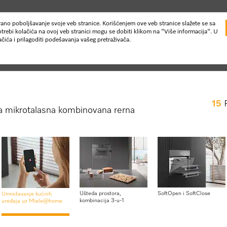
uirano poboljšavanje svoje veb stranice. Korišćenjem ove veb stranice slažete se sa
trebi kolačića na ovoj veb stranici mogu se dobiti klikom na "Više informacija". U
ića i prilagoditi podešavanja vašeg pretraživača.
15
 mikrotalasna kombinovana rerna
Novosti & Događaji
Usluge za korisnike
je i kuvanje na pari
Mikrotalasne kombinovane rerne
H 7240 BM
Ušteda prostora,
SoftOpen i SoftClose
Umrežavanje kućnih
Kompaktna mikrotalasna kom
kombinacija 3-u-1
uređaja uz Miele@home
dizajnom, automatskim prog