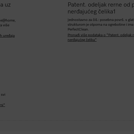
a uz
Patent. odeljak rerne od p
nerđajućeg čelika
1
Jednostavno za čiš.: posebna površ. s gl
iele@home,
strukturom je otporna na ogrebotine i ima 
a više
PerfectClean.
Pronađi više podataka o "Patent. odeljak r
h uređaja
nerđajućeg čelika"
 svi
.
ami"