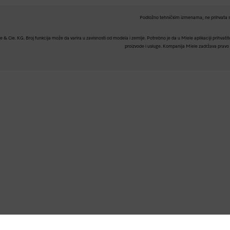
Podložno tehničkim izmenama; ne prihvata s
Cie. KG. Broj funkcija može da varira u zavisnosti od modela i zemlje. Potrebno je da u Miele aplikaciji prihvatite 
proizvode i usluge. Kompanija Miele zadržava pravo d