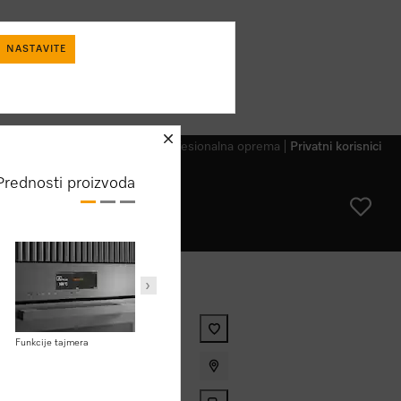
NASTAVITE
schliessen
Profesionalna oprema
Privatni korisnici
Prednosti proizvoda
Funkcije tajmera
MultiLingua
Taster za kokice
binovana rerna sa besprekornim
ramima i kombinovanim režimima.