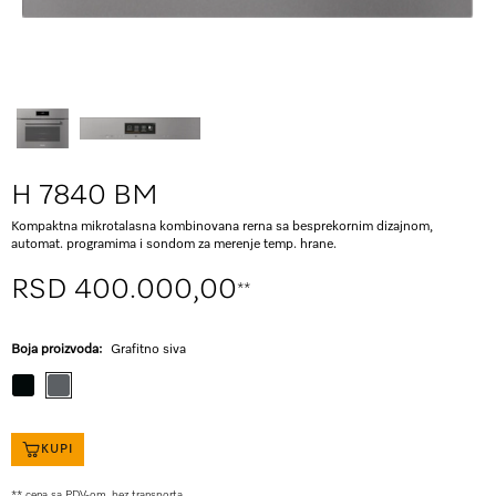
H 7840 BM
Kompaktna mikrotalasna kombinovana rerna sa besprekornim dizajnom,
automat. programima i sondom za merenje temp. hrane.
RSD 400.000,00
**
Boja proizvoda:
Grafitno siva
KUPI
** cena sa PDV-om, bez transporta