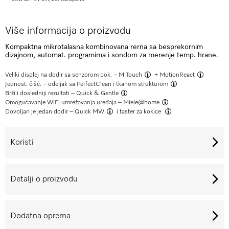
Više informacija o proizvodu
Kompaktna mikrotalasna kombinovana rerna sa besprekornim
dizajnom, automat. programima i sondom za merenje temp. hrane.
Veliki displej na dodir sa senzorom pok. –
M Touch
+
MotionReact
Jednost. čišć. –
odeljak sa PerfectClean i tkanom strukturom
Brži i dosledniji rezultati –
Quick & Gentle
Omogućavanje WiFi umrežavanja uređaja –
Miele@home
Dovoljan je jedan dodir –
Quick MW
i
taster za kokice
Koristi
Detalji o proizvodu
Dodatna oprema