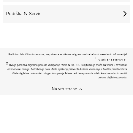
Podrška & Servis
Podložno tehničkim izmenama; ne prihvata se nikakva odgovornost za tačnost navedenih informacija!
1
Patent: EP 1 345 474 B1
2
Ovo je posebna digitalna ponuda kompanije Miele & Cie. KG. Broj funkcija može da varira u zavisnosti
od modela i zemlje. Potrebno je da u Miele aplikaciji prihvatite Uslova korišćenja i Politiku privatnosti za
Miele digitalne proizvode i usluge. Kompanija Miele zadržava pravo da u bilo kom trenutku izmeni ili
prekine digitalnu ponudu.
Na vrh strane