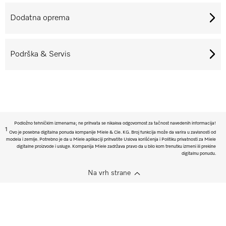
Dodatna oprema
Podrška & Servis
Podložno tehničkim izmenama; ne prihvata se nikakva odgovornost za tačnost navedenih informacija!
1
Ovo je posebna digitalna ponuda kompanije Miele & Cie. KG. Broj funkcija može da varira u zavisnosti od
modela i zemlje. Potrebno je da u Miele aplikaciji prihvatite Uslova korišćenja i Politiku privatnosti za Miele
digitalne proizvode i usluge. Kompanija Miele zadržava pravo da u bilo kom trenutku izmeni ili prekine
digitalnu ponudu.
Na vrh strane