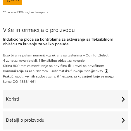
KUPI
** cena sa PDV-om, bez transporta
Više informacija o proizvodu
Indukciona ploča sa kontrolama za aktiviranje sa fleksibilnom
oblašću za kuvanje za veliko posuđe
Brzo biranje putem numeričkog ekrana sa tasterima – ComfortSelect
4 zone za kuvanje uklj. 1 fleksibilnu oblast za kuvanje
Širina 800 mm za montiranje na površinu ili u ravni sa površinom
Komunikacija sa aspiratorom – automatska funkcija
Con@ctivity
Praktič. upotr. velikih sudova zahv. #Flex zon. za kuvanje# koje se mogu
komb.
CO_18384461
Koristi
Detalji o proizvodu