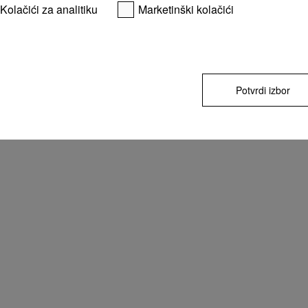
Kolačići za analitiku
Marketinški kolačići
Potvrdi izbor
Podložno tehničkim izmenama; ne prihvata s