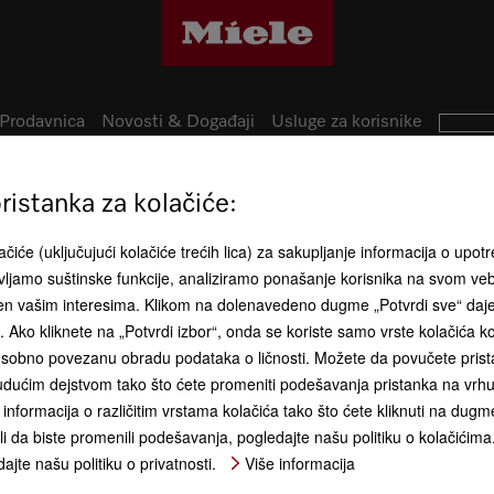
Prodavnica
Novosti & Događaji
Usluge za korisnike
Oprema za peglanje
čnik
istanka za kolačiće:
Dodaj 
čiće (uključujući kolačiće trećih lica) za sakupljanje informacija o upotr
ljamo suštinske funkcije, analiziramo ponašanje korisnika na svom ve
ETUJ SVE UPITE
đen vašim interesima. Klikom na dolenavedeno dugme „Potvrdi sve“ daj
ća. Ako kliknete na „Potvrdi izbor“, onda se koriste samo vrste kolačića 
sobno povezanu obradu podataka o ličnosti. Možete da povučete pristan
dućim dejstvom tako što ćete promeniti podešavanja pristanka na vrhu 
informacija o različitim vrstama kolačića tako što ćete kliknuti na dugme
li da biste promenili podešavanja, pogledajte našu politiku o kolačićima
Stolnjaci/posteljina i ležerna
ajte našu politiku o privatnosti.
Više informacija
odeća (rotaciona mašina za
peglanje)