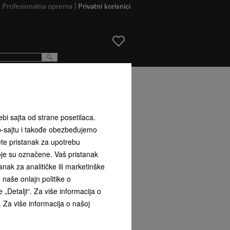
Profesionalna oprema
Privatni korisnici
u listu za upoređivanje & željenih proizvoda
ebi sajta od strane posetilaca.
b-sajtu i takođe obezbeđujemo
ete pristanak za upotrebu
koje su označene. Vaš pristanak
ak za analitičke ili marketinške
naše onlajn politike o
 „Detalji“. Za više informacija o
. Za više informacija o našoj