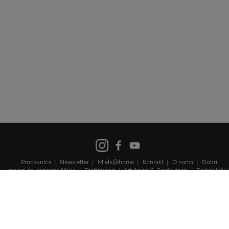
Prodavnica
Newsletter
Miele@home
Kontakt
O nama
Dobri
razlozi da izaberete Miele
Distributeri
Arhitekte & Građevinari
Dobavljači
Karijera
Mediji
Miele Corporate
Zaštita podataka
Uslovi korišćenja
Pravna napomena
Mapa sajta