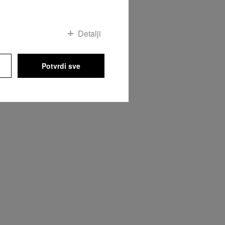
Detalji
Potvrdi sve
e nikakva odgovornost za tačnost navedenih informacija!
Na vrh strane