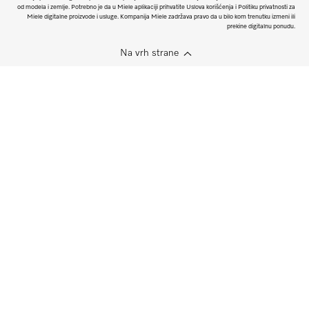
od modela i zemlje. Potrebno je da u Miele aplikaciji prihvatite Uslova korišćenja i Politiku privatnosti za
Miele digitalne proizvode i usluge. Kompanija Miele zadržava pravo da u bilo kom trenutku izmeni ili
prekine digitalnu ponudu.
Na vrh strane