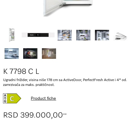
K 7798 C L
Ugradni frižider, visina niše 178 cm sa ActiveDoor, PerfectFresh Active i 4* od.
zamrzivača za maks. praktičnost.
Product fiche
RSD 399.000,00
**