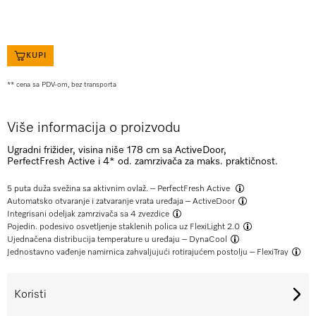
KUPI
** cena sa PDV-om, bez transporta
Više informacija o proizvodu
Ugradni frižider, visina niše 178 cm sa ActiveDoor,
PerfectFresh Active i 4* od. zamrzivača za maks. praktičnost.
5 puta duža svežina sa aktivnim ovlaž. –
PerfectFresh Active
Automatsko otvaranje i zatvaranje vrata uređaja –
ActiveDoor
Integrisani
odeljak zamrzivača sa 4 zvezdice
Pojedin. podesivo osvetljenje staklenih polica uz
FlexiLight 2.0
Ujednačena distribucija temperature u uređaju –
DynaCool
Jednostavno vađenje namirnica zahvaljujući rotirajućem postolju –
FlexiTray
Koristi