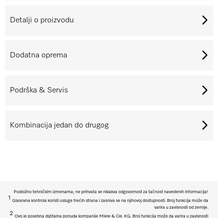
Detalji o proizvodu
Dodatna oprema
Podrška & Servis
Kombinacija jedan do drugog
Podložno tehničkim izmenama; ne prihvata se nikakva odgovornost za tačnost navedenih informacija!
1
Glasovna kontrola koristi usluge trećih strana i zasniva se na njihovoj dostupnosti. Broj funkcija može da
varira u zavisnosti od zemlje.
2
Ovo je posebna digitalna ponuda kompanije Miele & Cie. KG. Broj funkcija može da varira u zavisnosti