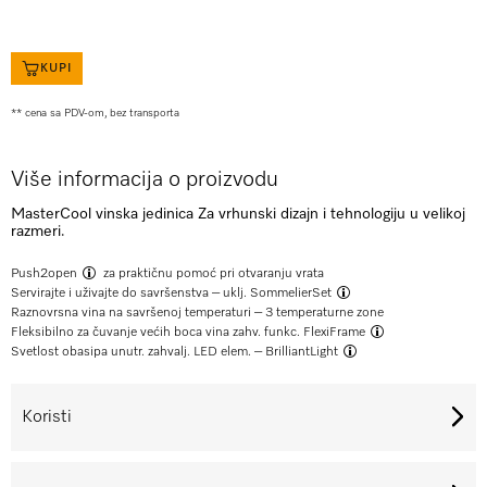
KUPI
** cena sa PDV-om, bez transporta
Više informacija o proizvodu
MasterCool vinska jedinica Za vrhunski dizajn i tehnologiju u velikoj
razmeri.
Push2open
za praktičnu pomoć pri otvaranju vrata
Servirajte i uživajte do savršenstva – uklj.
SommelierSet
Raznovrsna vina na savršenoj temperaturi – 3 temperaturne zone
Fleksibilno za čuvanje većih boca vina zahv. funkc.
FlexiFrame
Svetlost obasipa unutr. zahvalj. LED elem. –
BrilliantLight
Koristi