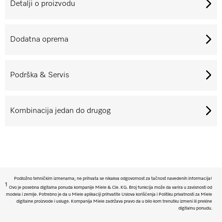
Detalji o proizvodu
Dodatna oprema
Podrška & Servis
Kombinacija jedan do drugog
Podložno tehničkim izmenama; ne prihvata se nikakva odgovornost za tačnost navedenih informacija!
1
Ovo je posebna digitalna ponuda kompanije Miele & Cie. KG. Broj funkcija može da varira u zavisnosti od
modela i zemlje. Potrebno je da u Miele aplikaciji prihvatite Uslova korišćenja i Politiku privatnosti za Miele
digitalne proizvode i usluge. Kompanija Miele zadržava pravo da u bilo kom trenutku izmeni ili prekine
digitalnu ponudu.