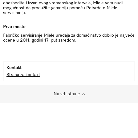
obezbedite i izvan ovog vremenskog intervala, Miele vam nudi
mogućnost da produžite garanciju pomoću Potvrde o Miele
servisiranju.
Prvo mesto
Fabričko servisiranje Miele uređaja za domaćinstvo dobilo je najveće
ocene u 2011. godini 17. put zaredom.
Kontakt
Strana za kontakt
Na vrh strane