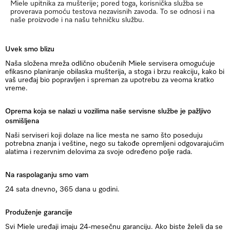
Miele upitnika za mušterije; pored toga, korisnička služba se
proverava pomoću testova nezavisnih zavoda. To se odnosi i na
naše proizvode i na našu tehničku službu.
Uvek smo blizu
Naša složena mreža odlično obučenih Miele servisera omogućuje
efikasno planiranje obilaska mušterija, a stoga i brzu reakciju, kako bi
vaš uređaj bio popravljen i spreman za upotrebu za veoma kratko
vreme.
Oprema koja se nalazi u vozilima naše servisne službe je pažljivo
osmišljena
Naši serviseri koji dolaze na lice mesta ne samo što poseduju
potrebna znanja i veštine, nego su takođe opremljeni odgovarajućim
alatima i rezervnim delovima za svoje određeno polje rada.
Na raspolaganju smo vam
24 sata dnevno, 365 dana u godini.
Produženje garancije
Svi Miele uređaji imaju 24-mesečnu garanciju. Ako biste želeli da se