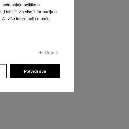
naše onlajn politike o
 „Detalji“. Za više informacija o
. Za više informacija o našoj
ta
Detalji
Potvrdi sve