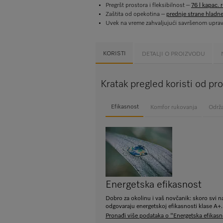
Pregršt prostora i fleksibilnost –
76 l kapac. 
Zaštita od opekotina –
prednje strane hladne
Uvek na vreme zahvaljujući savršenom upra
KORISTI
DETALJI O PROIZVODU
Kratak pregled koristi od p
Efikasnost
Komfor rukovanja
Održ
Energetska efikasnost
Dobro za okolinu i vaš novčanik: skoro svi na
odgovaraju energetskoj efikasnosti klase A+.
Pronađi više podataka o "Energetska efikasn