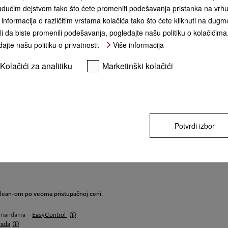
dućim dejstvom tako što ćete promeniti podešavanja pristanka na vrhu 
informacija o različitim vrstama kolačića tako što ćete kliknuti na dugme
KUPI
li da biste promenili podešavanja, pogledajte našu politiku o kolačićima
ajte našu politiku o privatnosti.
Više informacija
** cena sa PDV-om, bez transpor
Kolačići za analitiku
Marketinški kolačići
Potvrdi izbor
Clean-om po veoma pristupačnoj ceni.
komandama –
EasyControl
rada