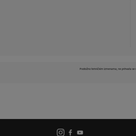
Podložno tehničkim izmenama; ne prihvata se n