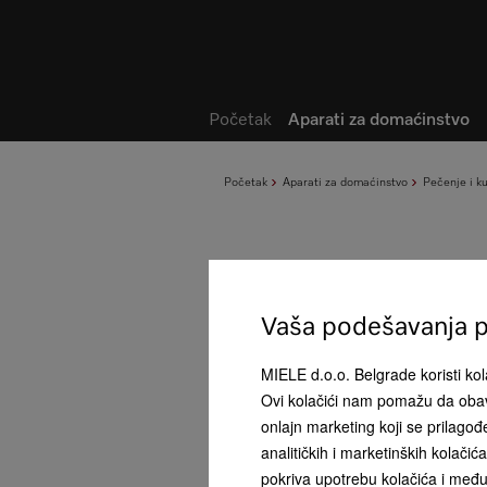
Lista želja
Početak
Aparati za domaćinstvo
Početak
Aparati za domaćinstvo
Pečenje i k
Vaša podešavanja pr
MIELE d.o.o. Belgrade koristi kola
Ovi kolačići nam pomažu da obav
onlajn marketing koji se prilago
analitičkih i marketinških kolači
pokriva upotrebu kolačića i među