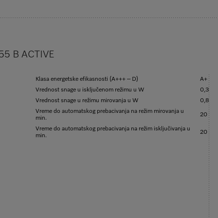
455 B ACTIVE
Klasa energetske efikasnosti (A+++ – D)
A+
Vrednost snage u isključenom režimu u W
0,3
Vrednost snage u režimu mirovanja u W
0,8
Vreme do automatskog prebacivanja na režim mirovanja u
20
min.
Vreme do automatskog prebacivanja na režim isključivanja u
20
min.