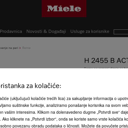
Prodavnica
Novosti & Događaji
Usluge za korisnike
uvanje na pari
Rerne
H 2455 B AC
Rerna savremeni dizajn sa t
pristupačnoj ceni.
istanka za kolačiće:
Product fi
čiće (uključujući kolačiće trećih lica) za sakupljanje informacija o upotr
ljamo suštinske funkcije, analiziramo ponašanje korisnika na svom ve
RSD 99.000
đen vašim interesima. Klikom na dolenavedeno dugme „Potvrdi sve“ daj
ća. Ako kliknete na „Potvrdi izbor“, onda se koriste samo vrste kolačića 
Boja proizvoda:
Efekat opsid
sobno povezanu obradu podataka o ličnosti. Možete da povučete pristan