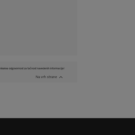
ikakva odgovornost za tačnost navedenih informacija!
Na vrh strane