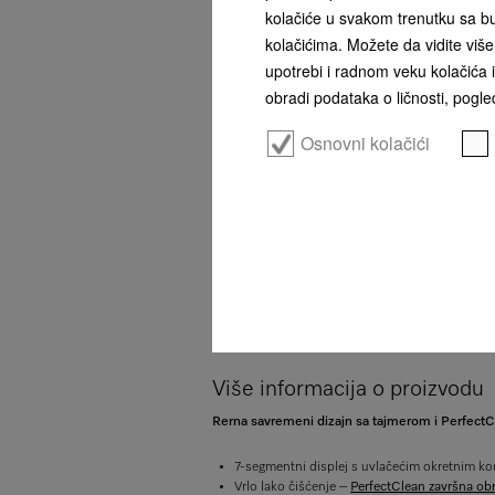
kolačiće u svakom trenutku sa bu
kolačićima. Možete da vidite više 
upotrebi i radnom veku kolačića i
obradi podataka o ličnosti, pogled
Osnovni kolačići
Više informacija o proizvodu
Rerna savremeni dizajn sa tajmerom i Perfect
7-segmentni displej s uvlačećim okretnim 
Vrlo lako čišćenje –
PerfectClean završna ob