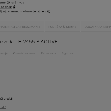
rerne
na 5 nivoa
 na dodir
vljanju vremenom –
funkcije tajmera
MATERIJALI ZA PREUZIMANJE
PODRŠKA & SERVIS
DODATNA OPREM
roizvoda - H 2455 B ACTIVE
avanje
Ormarići za rerne
Režimi rada
Sigurnost
ši uređaji
ost "