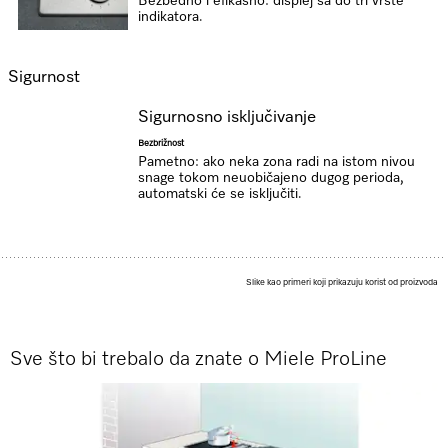
Bezbedno i efikasno: displej sa do tri vrste
indikatora.
Sigurnost
Sigurnosno isključivanje
Bezbrižnost
Pametno: ako neka zona radi na istom nivou
snage tokom neuobičajeno dugog perioda,
automatski će se isključiti.
Slike kao primeri koji prikazuju korist od proizvoda
Sve što bi trebalo da znate o Miele ProLine