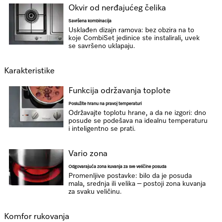
Okvir od nerđajućeg čelika
Savršena kombinacija
Usklađen dizajn ramova: bez obzira na to
koje CombiSet jedinice ste instalirali, uvek
se savršeno uklapaju.
Karakteristike
Funkcija održavanja toplote
Poslužite hranu na pravoj temperaturi
Održavajte toplotu hrane, a da ne izgori: dno
posude se podešava na idealnu temperaturu
i inteligentno se prati.
Vario zona
Odgovarajuća zona kuvanja za sve veličine posuda
Promenljive postavke: bilo da je posuda
mala, srednja ili velika – postoji zona kuvanja
za svaku veličinu.
Komfor rukovanja