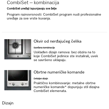
CombiSet – kombinacija
CombiSet uređaji ispunjavaju sve želje
Program raznovrsnosti: CombiSet program nudi profesionalne
uređaje za sve vrste kuvanja.
Okvir od nerđajućeg čelika
Savršena kombinacija
Usklađen dizajn ramova: bez obzira na to
koje CombiSet jedinice ste instalirali, uvek
se savršeno uklapaju.
Obrtne numeričke komande
Detaljan dizajn
Praktično kombinovanje: metalne obrtne
numeričke komande* dopunjuju stil dizajna
CombiSet elemenata.
Dizajn