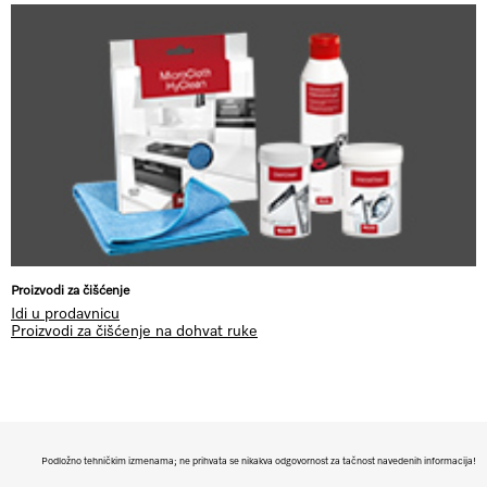
Proizvodi za čišćenje
Idi u prodavnicu
Proizvodi za čišćenje na dohvat ruke
Podložno tehničkim izmenama; ne prihvata se nikakva odgovornost za tačnost navedenih informacija!