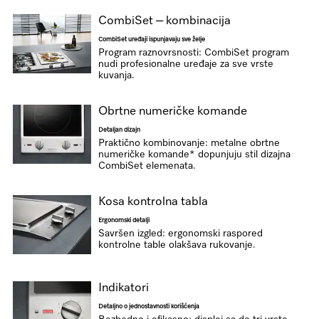
CombiSet – kombinacija
CombiSet uređaji ispunjavaju sve želje
Program raznovrsnosti: CombiSet program
nudi profesionalne uređaje za sve vrste
kuvanja.
Obrtne numeričke komande
Detaljan dizajn
Praktično kombinovanje: metalne obrtne
numeričke komande* dopunjuju stil dizajna
CombiSet elemenata.
Kosa kontrolna tabla
Ergonomski detalji
Savršen izgled: ergonomski raspored
kontrolne table olakšava rukovanje.
Indikatori
Detaljno o jednostavnosti korišćenja