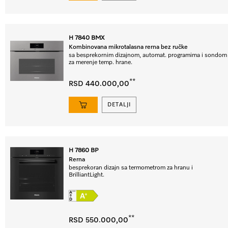
H 7840 BMX
Kombinovana mikrotalasna rerna bez ručke
sa besprekornim dizajnom, automat. programima i sondom
za merenje temp. hrane.
**
RSD 440.000,00
DETALJI
H 7860 BP
Rerna
besprekoran dizajn sa termometrom za hranu i
BrilliantLight.
**
RSD 550.000,00