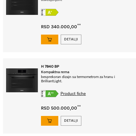
osvetljenjem.
**
RSD 340.000,00
DETALJI
H 7840 BP
Kompaktna rerna
besprekoran dizajn sa termometrom za hranu i
BrilliantLight.
Product fiche
**
RSD 500.000,00
DETALJI