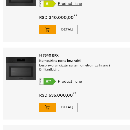
Product fiche
**
RSD 340.000,00
DETALJI
H 7840 BPX
Kompaktna rerna bez ručki
besprekoran dizajn sa termometrom za hranu i
BrilliantLight.
Product fiche
**
RSD 535.000,00
DETALJI