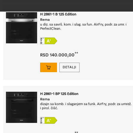
H 2861-1 B 125 Edition
Rerna
u diz. sa savrš. kom. i slag. sa fun. AirFry, podr. za umr. i
PerfectClean.
**
RSD 140.000,00
DETALJI
H 2861-1 BP 125 Edition
Rerna
dizajn sa komb. i slaganjem sa funk. AirFry, podr. za umrež.
i pirol. čišć.