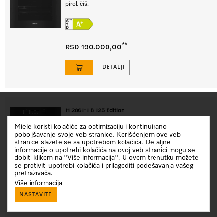
pirol. čiš.
**
RSD 190.000,00
DETALJI
H 2861-1 B 125 Edition
Rerna
Miele koristi kolačiće za optimizaciju i kontinuirano
u diz. sa savrš. kom. i slag. sa fun. AirFry, podr. za umr. i
poboljšavanje svoje veb stranice. Korišćenjem ove veb
PerfectClean.
stranice slažete se sa upotrebom kolačića. Detaljne
informacije o upotrebi kolačića na ovoj veb stranici mogu se
dobiti klikom na "Više informacija". U ovom trenutku možete
se protiviti upotrebi kolačića i prilagoditi podešavanja vašeg
pretraživača.
**
RSD 150.000,00
Više informacija
NASTAVITE
DETALJI