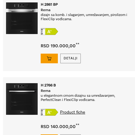
H 2861 BP
Rerna
dizajn sa komb. i slaganjem, umrežavanjem, pirolizom i
FlexiClip vođicama.
**
RSD 190.000,00
DETALJI
H 2766 B
Rerna
u elegantnom crnom dizajnu sa umrežavanjem,
PerfectClean i FlexiClip vođicama.
Product fiche
**
RSD 140.000,00