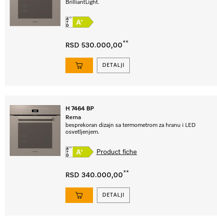
BrilliantLight.
**
RSD 530.000,00
DETALJI
H 7464 BP
Rerna
besprekoran dizajn sa termometrom za hranu i LED
osvetljenjem.
Product fiche
**
RSD 340.000,00
DETALJI