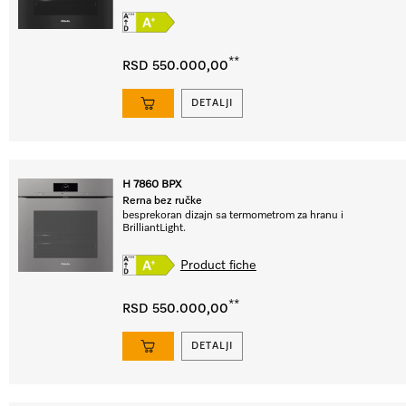
**
RSD 550.000,00
DETALJI
H 7860 BPX
Rerna bez ručke
besprekoran dizajn sa termometrom za hranu i
BrilliantLight.
Product fiche
**
RSD 550.000,00
DETALJI