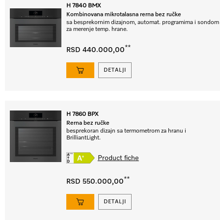
H 7840 BMX
Kombinovana mikrotalasna rerna bez ručke
sa besprekornim dizajnom, automat. programima i sondom
za merenje temp. hrane.
**
RSD 440.000,00
DETALJI
H 7860 BPX
Rerna bez ručke
besprekoran dizajn sa termometrom za hranu i
BrilliantLight.
Product fiche
**
RSD 550.000,00
DETALJI