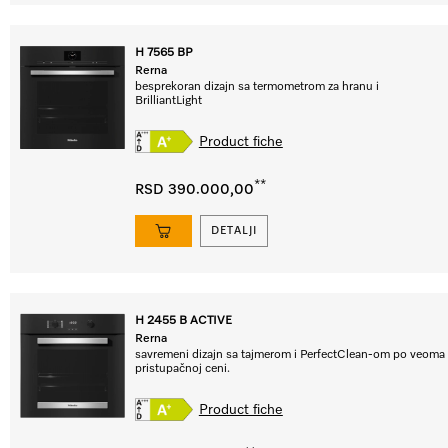
H 7565 BP
Rerna
besprekoran dizajn sa termometrom za hranu i
BrilliantLight
Product fiche
**
RSD 390.000,00
DETALJI
H 2455 B ACTIVE
Rerna
savremeni dizajn sa tajmerom i PerfectClean-om po veoma
pristupačnoj ceni.
Product fiche