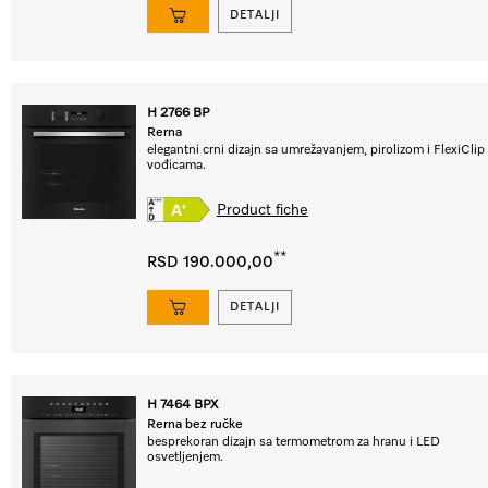
DETALJI
H 2766 BP
Rerna
elegantni crni dizajn sa umrežavanjem, pirolizom i FlexiClip
vođicama.
Product fiche
**
RSD 190.000,00
DETALJI
H 7464 BPX
Rerna bez ručke
besprekoran dizajn sa termometrom za hranu i LED
osvetljenjem.