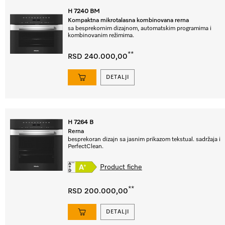
H 7240 BM
Kompaktna mikrotalasna kombinovana rerna
sa besprekornim dizajnom, automatskim programima i
kombinovanim režimima.
**
RSD 240.000,00
DETALJI
H 7264 B
Rerna
besprekoran dizajn sa jasnim prikazom tekstual. sadržaja i
PerfectClean.
Product fiche
**
RSD 200.000,00
DETALJI