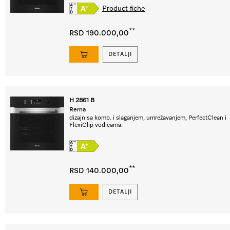
Product fiche
**
RSD 190.000,00
DETALJI
H 2861 B
Rerna
dizajn sa komb. i slaganjem, umrežavanjem, PerfectClean i
FlexiClip vođicama.
**
RSD 140.000,00
DETALJI