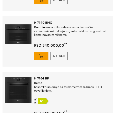
DETALJI
H 7440 BMX
Kombinovana mikrotalasna rerna bez ručke
sa besprekornim dizajnom, automatskim programima i
kombinovanim režimima.
**
RSD 340.000,00
DETALJI
H 7464 BP
Rerna
besprekoran dizajn sa termometrom za hranu i LED
osvetljenjem.
**