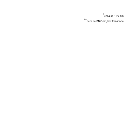
*
cena sa PDV-om
**
cena sa PDV-om, bez transporta