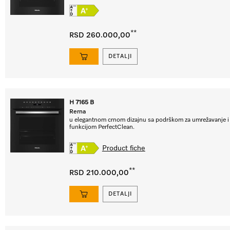
**
RSD 260.000,00
DETALJI
H 7165 B
Rerna
u elegantnom crnom dizajnu sa podrškom za umrežavanje i
funkcijom PerfectClean.
Product fiche
**
RSD 210.000,00
DETALJI