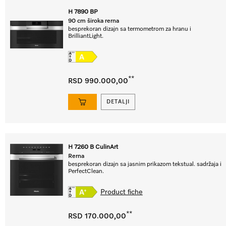
H 7890 BP
90 cm široka rerna
besprekoran dizajn sa termometrom za hranu i
BrilliantLight.
**
RSD 990.000,00
DETALJI
H 7260 B CulinArt
Rerna
besprekoran dizajn sa jasnim prikazom tekstual. sadržaja i
PerfectClean.
Product fiche
**
RSD 170.000,00