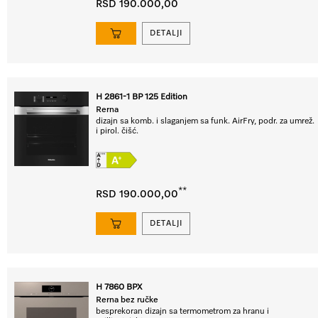
**
RSD 190.000,00
DETALJI
H 2861-1 BP 125 Edition
Rerna
dizajn sa komb. i slaganjem sa funk. AirFry, podr. za umrež.
i pirol. čišć.
**
RSD 190.000,00
DETALJI
H 7860 BPX
Rerna bez ručke
besprekoran dizajn sa termometrom za hranu i