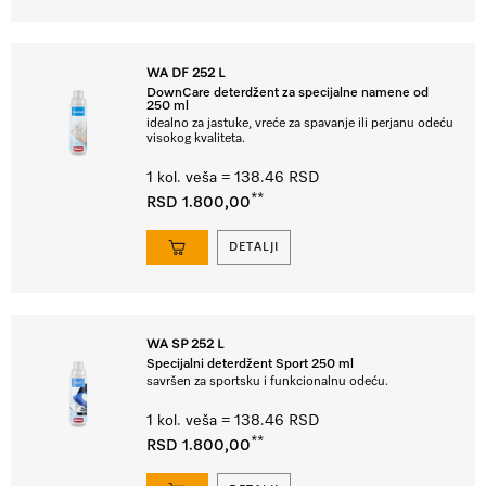
WA DF 252 L
DownCare deterdžent za specijalne namene od
250 ml
idealno za jastuke, vreće za spavanje ili perjanu odeću
visokog kvaliteta.
1 kol. veša = 138.46 RSD
**
RSD 1.800,00
DETALJI
WA SP 252 L
Specijalni deterdžent Sport 250 ml
savršen za sportsku i funkcionalnu odeću.
1 kol. veša = 138.46 RSD
**
RSD 1.800,00