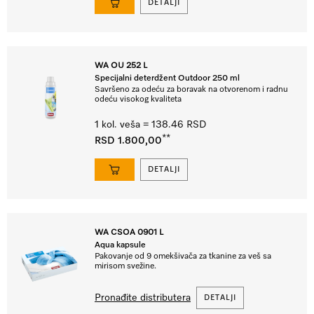
DETALJI
WA OU 252 L
Specijalni deterdžent Outdoor 250 ml
Savršeno za odeću za boravak na otvorenom i radnu
odeću visokog kvaliteta
1 kol. veša = 138.46 RSD
**
RSD 1.800,00
DETALJI
WA CSOA 0901 L
Aqua kapsule
Pakovanje od 9 omekšivača za tkanine za veš sa
mirisom svežine.
Pronađite distributera
DETALJI