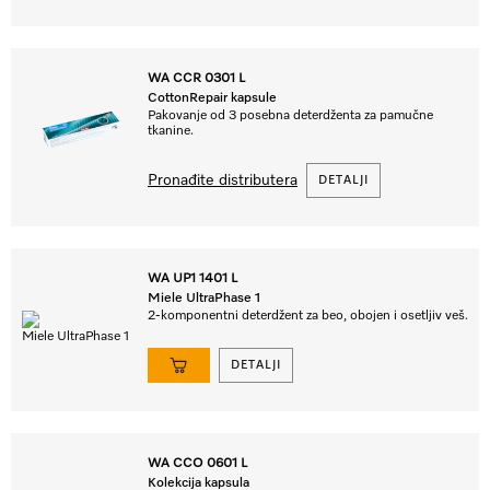
WA CCR 0301 L
CottonRepair kapsule
Pakovanje od 3 posebna deterdženta za pamučne
tkanine.
Pronađite distributera
DETALJI
WA UP1 1401 L
Miele UltraPhase 1
2-komponentni deterdžent za beo, obojen i osetljiv veš.
DETALJI
WA CCO 0601 L
Kolekcija kapsula