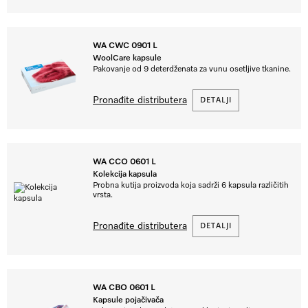
WA CWC 0901 L
WoolCare kapsule
Pakovanje od 9 deterdženata za vunu osetljive tkanine.
Pronađite distributera
DETALJI
WA CCO 0601 L
Kolekcija kapsula
Probna kutija proizvoda koja sadrži 6 kapsula različitih
vrsta.
Pronađite distributera
DETALJI
WA CBO 0601 L
Kapsule pojačivača