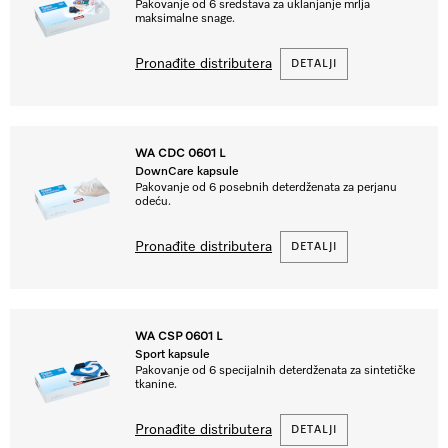
Pakovanje od 6 sredstava za uklanjanje mrlja
maksimalne snage.
Pronađite distributera
DETALJI
WA CDC 0601 L
DownCare kapsule
Pakovanje od 6 posebnih deterdženata za perjanu
odeću.
Pronađite distributera
DETALJI
WA CSP 0601 L
Sport kapsule
Pakovanje od 6 specijalnih deterdženata za sintetičke
tkanine.
Pronađite distributera
DETALJI