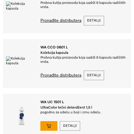
Probna kutija proizvoda koja sadrži 6 kapsula različitih
vrsta.
Pronađite distributera
DETALJI
WA CCO 0601 L
Kolekcija kapsula
Probna kutija proizvoda koja sadrži 6 kapsula različitih
vrsta.
Pronađite distributera
DETALJI
WA UC 1501 L
UltraColor tečni deterdžent 1,5 l
pogodno za odeću u boji i crnu odeću.
DETALJI