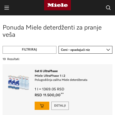
Ponuda Miele deterdženti za pranje
veša
FILTRIRAJ
Ceni - opadajući niz
19
Rezultati:
Set 6 UltraPhase
Miele UltraPhase 1 i 2
Polugodišnja zaliha Miele deterdženata
1 l = 1369.05 RSD
**
RSD 11.500,00
DETALJI