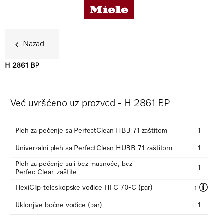
Nazad
H 2861 BP
Koristi
Već uvršćeno uz prozvod - H 2861 BP
Detalji o proizvodu
Pleh za pečenje sa PerfectClean HBB 71 zaštitom
1
Dodatna oprema
Univerzalni pleh sa PerfectClean HUBB 71 zaštitom
1
Pleh za pečenje sa i bez masnoće, bez
1
PerfectClean zaštite
Podrška & Servis
FlexiClip-teleskopske vođice HFC 70-C (par)
1
Uklonjive bočne vođice (par)
1