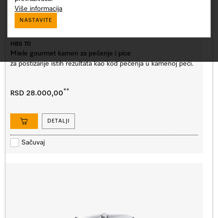
Više informacija
NASTAVITE
HBS 70
Miele gourmet kamen za pečenje i pice
za postizanje istih rezultata kao kod pečenja u kamenoj peći.
**
RSD 28.000,00
DETALJI
Sačuvaj