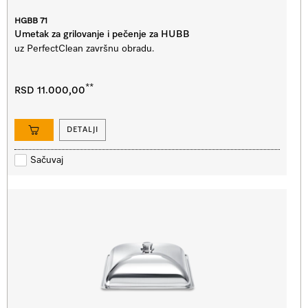
HGBB 71
Umetak za grilovanje i pečenje za HUBB
uz PerfectClean završnu obradu.
**
RSD 11.000,00
DETALJI
Sačuvaj