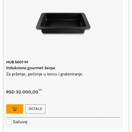
HUB 5001-M
Indukciona gourmet šerpa
Za prženje, pečenje u loncu i grateniranje.
**
RSD 32.000,00
DETALJI
Sačuvaj