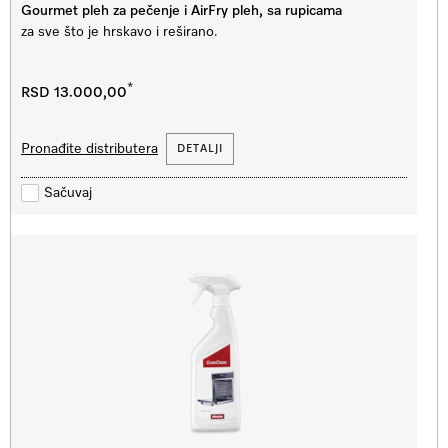
Gourmet pleh za pečenje i AirFry pleh, sa rupicama
za sve što je hrskavo i reširano.
*
RSD 13.000,00
Pronađite distributera
DETALJI
Sačuvaj