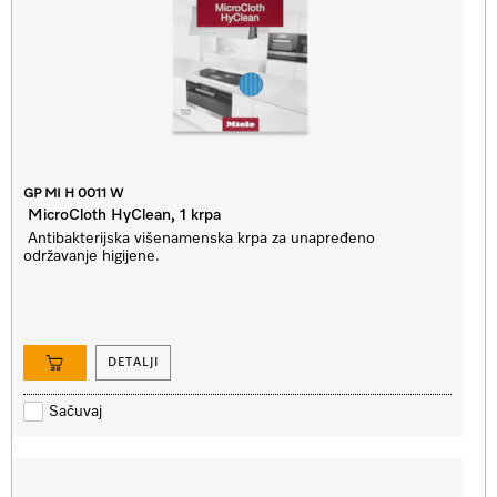
GP MI H 0011 W
MicroCloth HyClean, 1 krpa
Antibakterijska višenamenska krpa za unapređeno
održavanje higijene.
DETALJI
Sačuvaj