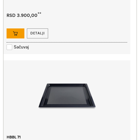
**
RSD 3.900,00
DETALJI
Sačuvaj
HBBL 71