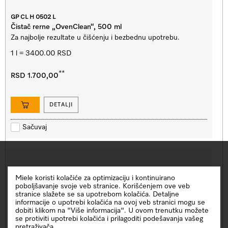
GP CL H 0502 L
Čistač rerne „OvenClean“, 500 ml
Za najbolje rezultate u čišćenju i bezbednu upotrebu.
1 l = 3400.00 RSD
**
RSD 1.700,00
DETALJI
Sačuvaj
Miele koristi kolačiće za optimizaciju i kontinuirano
poboljšavanje svoje veb stranice. Korišćenjem ove veb
stranice slažete se sa upotrebom kolačića. Detaljne
informacije o upotrebi kolačića na ovoj veb stranici mogu se
dobiti klikom na "Više informacija". U ovom trenutku možete
se protiviti upotrebi kolačića i prilagoditi podešavanja vašeg
pretraživača.