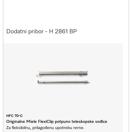
Dodatni pribor - H 2861 BP
HFC 70-C
Originalne Miele FlexiClip potpuno teleskopske vođice
Za fleksibilnu, prilagođenu upotrebu rerne.