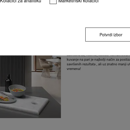
Kolačići za analitiku
Marketinški kolačići
Sve u jednom uređaju
3 u 1 princip vam pruža tri funkcionalnost
Potvrdi izbor
jednog uređaja. To znači da ćete moći da
ukusna jela čak i kada je prostor u kuhinj
Funkcija kuvanja na pari može da se koris
kuvanje hrane dok je funkcija kuvanja mi
savršena za, recimo, kokice. Kombinovan
kuvanje na pari je najbolji način za postiz
savršenih rezultata , ali uz znatno manji 
vremena!