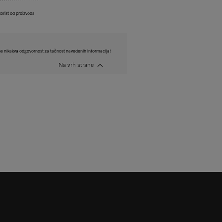
korist od proizvoda
e nikakva odgovornost za tačnost navedenih informacija!
Na vrh strane