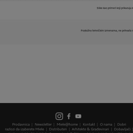
Slike kao primeri koji prikazuju 
Podložno tehničkim izmenama; ne prihvata s
Prodavnica
Newsletter
Miele@home
Kontakt
O nama
Dobri
razlozi da izaberete Miele
Distributeri
Arhitekte & Građevinari
Dobavljači