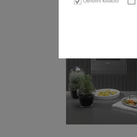
Osnovni kolačići
3 u 1