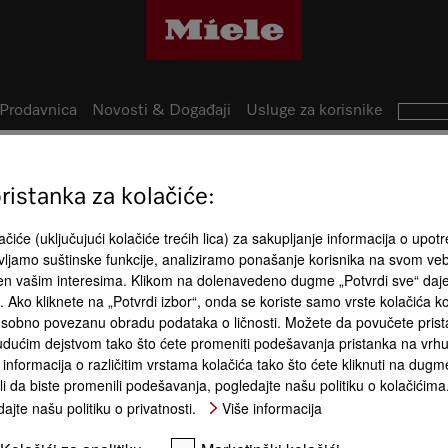
Prodavnica
Novosti & Događaji
Usluge za korisnike
istanka za kolačiće:
14
Prednosti 
izvoda
čiće (uključujući kolačiće trećih lica) za sakupljanje informacija o upotr
ljamo suštinske funkcije, analiziramo ponašanje korisnika na svom ve
ije
đen vašim interesima. Klikom na dolenavedeno dugme „Potvrdi sve“ daj
ća. Ako kliknete na „Potvrdi izbor“, onda se koriste samo vrste kolačića 
sobno povezanu obradu podataka o ličnosti. Možete da povučete pristan
dućim dejstvom tako što ćete promeniti podešavanja pristanka na vrhu 
informacija o različitim vrstama kolačića tako što ćete kliknuti na dugme
li da biste promenili podešavanja, pogledajte našu politiku o kolačićima
3 u 1
Automatski programi
Brzo i nežno
ajte našu politiku o privatnosti.
Više informacija