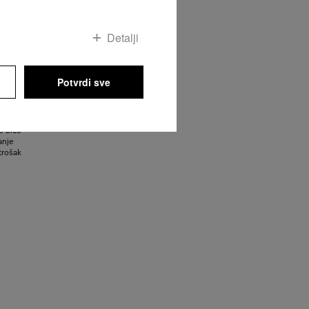
Detalji
i u okviru
Potvrdi sve
 spremite
i ograničen.
ti za nežno
krotalasima
o brzo
anje
utrošak